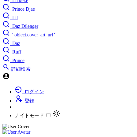
Lil keke
Prince Djae
Lil
Daz Dilenger
' object.cover_art_url '
Daz
Ruff
Prince
詳細検索
ログイン
登録
ナイトモード