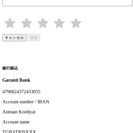
キャンセル
送信
銀行振込
Garanti Bank
4796824372433055
Account number / IBAN
Antoian Kordiyal
Account name
TGBATRISXXX