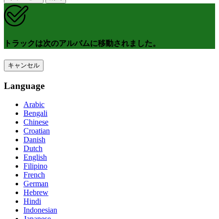
トラックは次のアルバムに移動されました。
キャンセル
Language
Arabic
Bengali
Chinese
Croatian
Danish
Dutch
English
Filipino
French
German
Hebrew
Hindi
Indonesian
Japanese