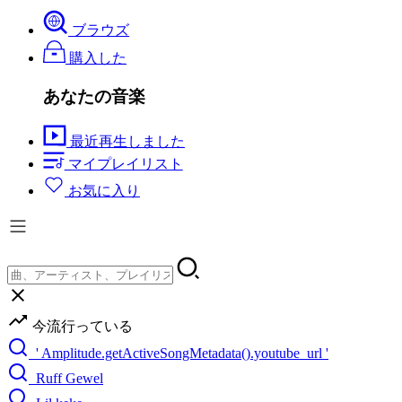
ブラウズ
購入した
あなたの音楽
最近再生しました
マイプレイリスト
お気に入り
今流行っている
' Amplitude.getActiveSongMetadata().youtube_url '
Ruff Gewel