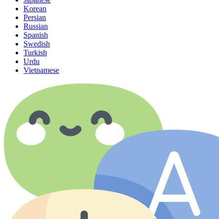
Korean
Persian
Russian
Spanish
Swedish
Turkish
Urdu
Vietnamese