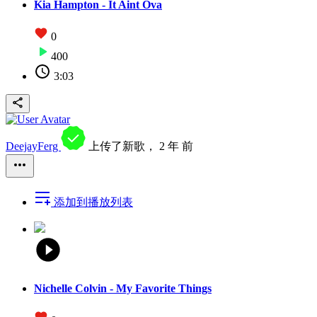
Kia Hampton - It Aint Ova
0
400
3:03
DeejayFerg
上传了新歌，
2 年 前
添加到播放列表
Nichelle Colvin - My Favorite Things