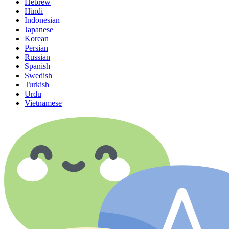
Hebrew
Hindi
Indonesian
Japanese
Korean
Persian
Russian
Spanish
Swedish
Turkish
Urdu
Vietnamese