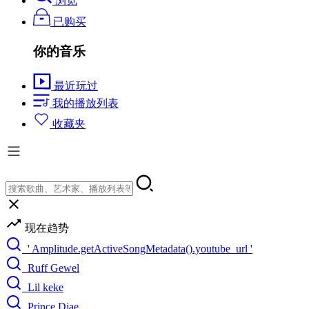
浏览
已购买
你的音乐
最近玩过
我的播放列表
收藏夹
现在趋势
' Amplitude.getActiveSongMetadata().youtube_url '
Ruff Gewel
Lil keke
Prince Djae