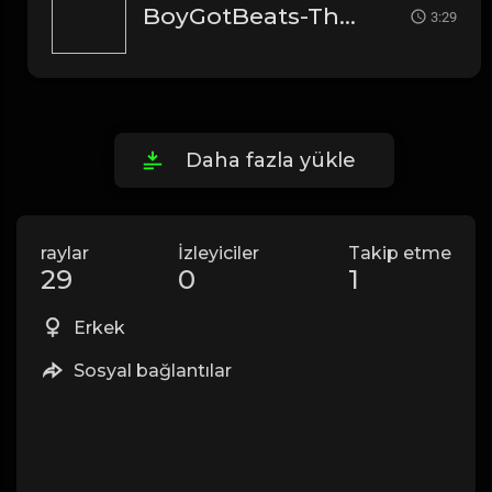
BoyGotBeats-The Ship Has Sailed
3:29
Daha fazla yükle
raylar
İzleyiciler
Takip etme
29
0
1
Erkek
Sosyal bağlantılar