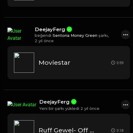
DeejayFerg
beğendi
Sentoria Money Green
şarkı,
2 yıl önce
Moviestar
3:59
DeejayFerg
Yeni bir şarkı yükledi
2 yıl önce
Ruff Gewel- Off The Leash
3:18