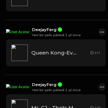
DeejayFerg
Yeni bir şarkı yükledi
2 yıl önce
Queen Kong-Everything I need
3:11
DeejayFerg
Yeni bir şarkı yükledi
2 yıl önce
Mr. CJ - Thats My Cue
4:30