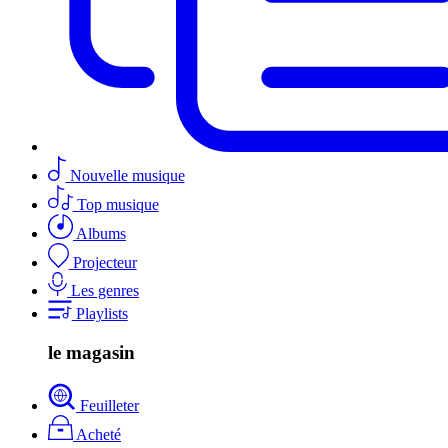
Nouvelle musique
Top musique
Albums
Projecteur
Les genres
Playlists
le magasin
Feuilleter
Acheté