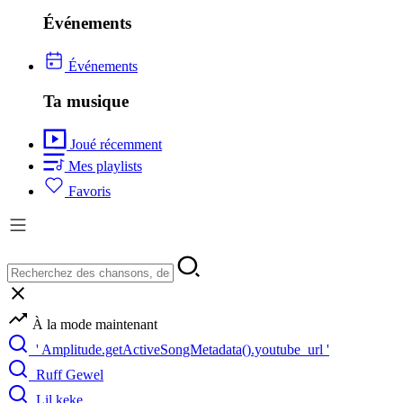
Événements
Événements
Ta musique
Joué récemment
Mes playlists
Favoris
À la mode maintenant
' Amplitude.getActiveSongMetadata().youtube_url '
Ruff Gewel
Lil keke