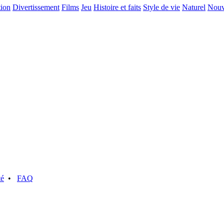
ion
Divertissement
Films
Jeu
Histoire et faits
Style de vie
Naturel
Nouve
té
•
FAQ