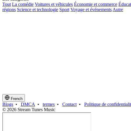
Tout
La comédie
Voitures et véhicules
Économie et commerce
Éducat
régions
Science et technologie
Sport
Voyage et événements
Autre
French
Blogs
•
DMCA
•
termes
•
Contact
•
Politique de confidentiali
© 2026 Stream Tunes Music