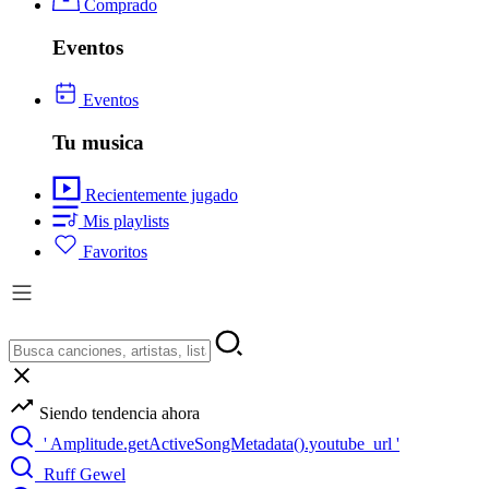
Comprado
Eventos
Eventos
Tu musica
Recientemente jugado
Mis playlists
Favoritos
Siendo tendencia ahora
' Amplitude.getActiveSongMetadata().youtube_url '
Ruff Gewel