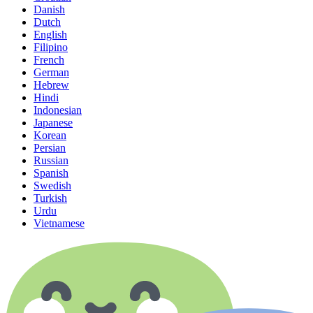
Danish
Dutch
English
Filipino
French
German
Hebrew
Hindi
Indonesian
Japanese
Korean
Persian
Russian
Spanish
Swedish
Turkish
Urdu
Vietnamese