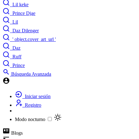
Lil keke
Prince Djae
Lil
Daz Dilenger
' object.cover_art_url '
Daz
Ruff
Prince
Búsqueda Avanzada
Iniciar sesión
Registro
Modo nocturno
Blogs