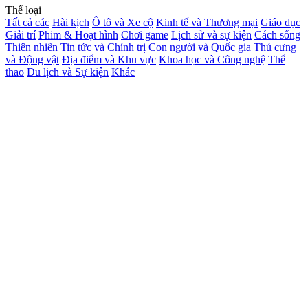
Thể loại
Tất cả các
Hài kịch
Ô tô và Xe cộ
Kinh tế và Thương mại
Giáo dục
Giải trí
Phim & Hoạt hình
Chơi game
Lịch sử và sự kiện
Cách sống
Thiên nhiên
Tin tức và Chính trị
Con người và Quốc gia
Thú cưng
và Động vật
Địa điểm và Khu vực
Khoa học và Công nghệ
Thể
thao
Du lịch và Sự kiện
Khác