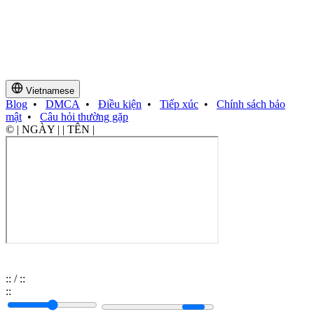
Vietnamese
Blog
•
DMCA
•
Điều kiện
•
Tiếp xúc
•
Chính sách bảo
mật
•
Câu hỏi thường gặp
© | NGÀY | | TÊN |
:
:
/
:
:
:
: