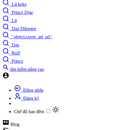
Lil keke
Prince Djae
Lil
Daz Dilenger
' object.cover_art_url '
Daz
Ruff
Prince
tìm kiếm nâng cao
Đăng nhập
Đăng ký
Chế độ ban đêm
Blog