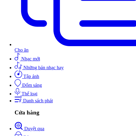
Cho ăn
Nhạc mới
Những bản nhạc hay
Tập ảnh
Đốm sáng
Thể loại
Danh sách phát
Cửa hàng
Duyệt qua