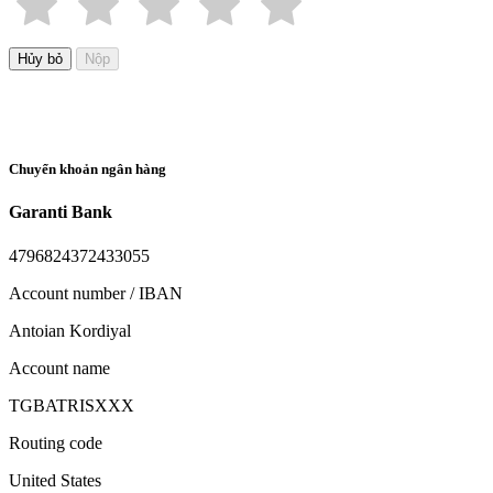
Hủy bỏ
Nộp
Chuyển khoản ngân hàng
Garanti Bank
4796824372433055
Account number / IBAN
Antoian Kordiyal
Account name
TGBATRISXXX
Routing code
United States