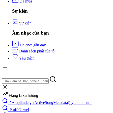
Đã mua
Sự kiện
Sự kiện
Âm nhạc của bạn
Đã chơi gần đây
Danh sách phát của tôi
Yêu thích
Đang là xu hướng
' Amplitude.getActiveSongMetadata().youtube_url '
Ruff Gewel