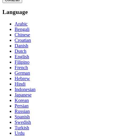
Language
Arabic
Bengali
Chinese
Croatian
Danish
Dutch
English
Filipino
French
German
Hebrew
Hindi
Indonesian
Japanese
Korean
Persian
Russian
Spanish
Swedish
Turkish
Urdu