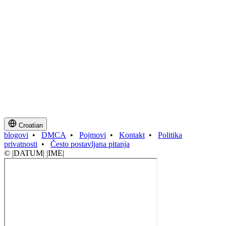
Croatian
blogovi
•
DMCA
•
Pojmovi
•
Kontakt
•
Politika
privatnosti
•
Često postavljana pitanja
© |DATUM| |IME|