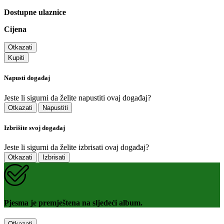
Dostupne ulaznice
Cijena
Otkazati
Kupiti
Napusti događaj
Jeste li sigurni da želite napustiti ovaj događaj?
Otkazati
Napustiti
Izbrišite svoj događaj
Jeste li sigurni da želite izbrisati ovaj događaj?
Otkazati
Izbrisati
Pjesma je premještena na sljedeći album.
Otkazati