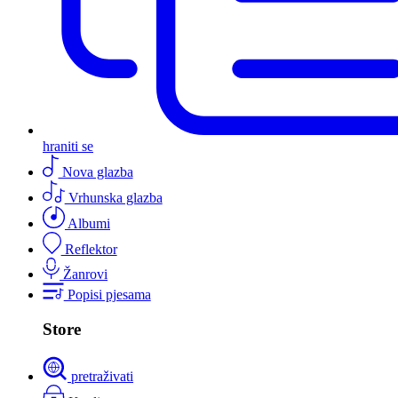
hraniti se
Nova glazba
Vrhunska glazba
Albumi
Reflektor
Žanrovi
Popisi pjesama
Store
pretraživati