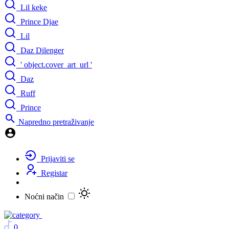
Lil keke
Prince Djae
Lil
Daz Dilenger
' object.cover_art_url '
Daz
Ruff
Prince
Napredno pretraživanje
Prijaviti se
Registar
Noćni način
0