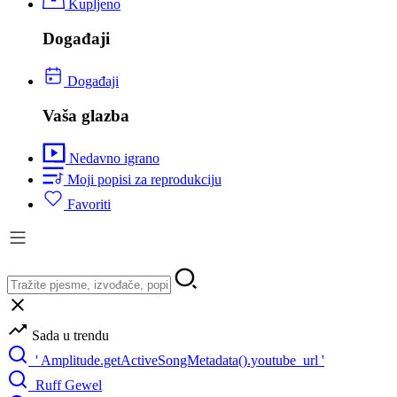
Kupljeno
Događaji
Događaji
Vaša glazba
Nedavno igrano
Moji popisi za reprodukciju
Favoriti
Sada u trendu
' Amplitude.getActiveSongMetadata().youtube_url '
Ruff Gewel