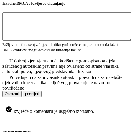
Izradite DMCA obavijest o uklanjanju
Pažljivo opišite svoj zahtjev i koliko god možete imajte na umu da lažni
DMCA zahtjevi mogu dovesti do ukidanja računa.
U dobroj vjeri vjerujem da korištenje gore opisanog djela
zaštićenog autorskim pravima nije ovlašteno od strane vlasnika
autorskih prava, njegovog predstavnika ili zakona
Potvrđujem da sam vlasnik autorskih prava ili da sam ovlašten
djelovati u ime vlasnika isključivog prava koje je navodno
povrijeđeno.
Otkazati
podnijeti
Izvješće o komentaru je uspješno izbrisano.
Prijavi komentar.