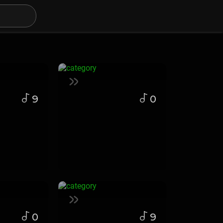
9
0
0
9