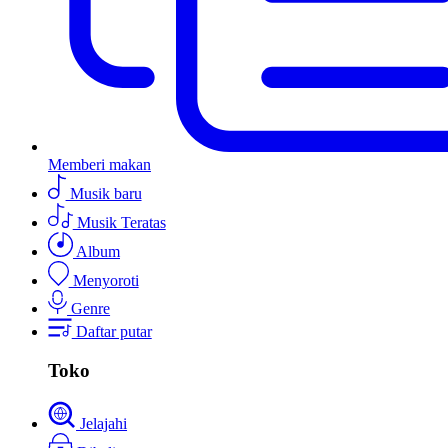
Memberi makan
Musik baru
Musik Teratas
Album
Menyoroti
Genre
Daftar putar
Toko
Jelajahi