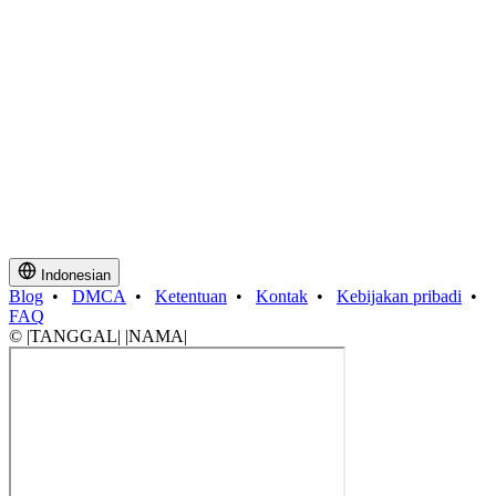
Indonesian
Blog
•
DMCA
•
Ketentuan
•
Kontak
•
Kebijakan pribadi
•
FAQ
© |TANGGAL| |NAMA|