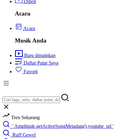
Dibeli
Acara
Acara
Musik Anda
Baru dimainkan
Daftar Putar Saya
Favorit
Tren Sekarang
' Amplitude.getActiveSongMetadata().youtube_url '
Ruff Gewel