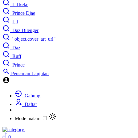
Lil keke
Prince Djae
Lil
Daz Dilenger
' object.cover_art_url '
Daz
Ruff
Prince
Pencarian Lanjutan
Gabung
Daftar
Mode malam
0