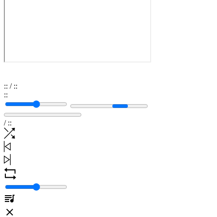
:
:
/
:
:
:
:
/
:
: