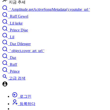
지금 추세
' Amplitude.getActiveSongMetadata().youtube_url '
Ruff Gewel
Lil keke
Prince Djae
Lil
Daz Dilenger
' object.cover_art_url '
Daz
Ruff
Prince
고급 검색
로그인
등록하다