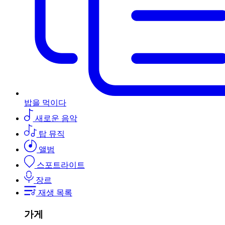
밥을 먹이다
새로운 음악
탑 뮤직
앨범
스포트라이트
장르
재생 목록
가게