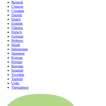
Bengali
Chinese
Croatian
Danish
Dutch
English
Filipino
French
German
Hebrew
Hindi
Indonesian
Japanese
Korean
Persian
Russian
Spanish
Swedish
Turkish
Urdu
Vietnamese