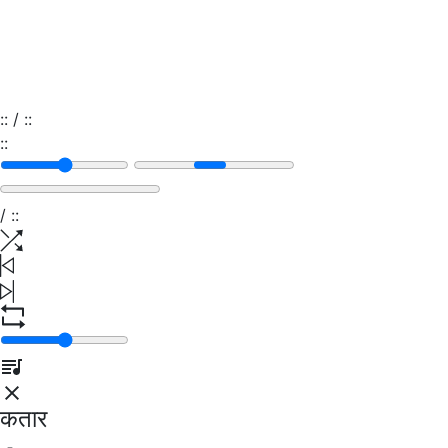
:
:
/
:
:
:
:
/
:
:
कतार