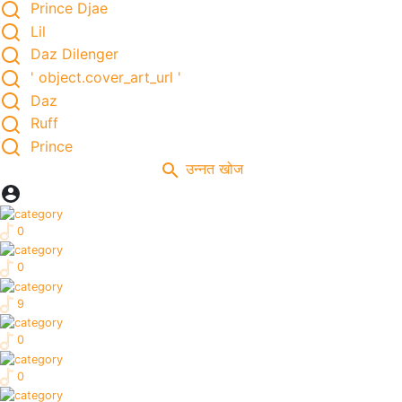
Prince Djae
Lil
Daz Dilenger
' object.cover_art_url '
Daz
Ruff
Prince
उन्नत खोज
0
0
9
0
0