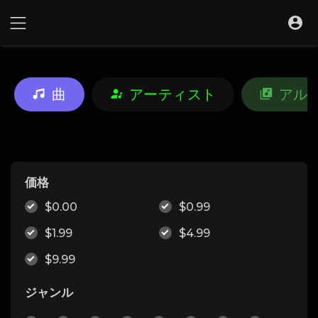
曲
アーティスト
アル
価格
$0.00
$0.99
$1.99
$4.99
$9.99
ジャンル