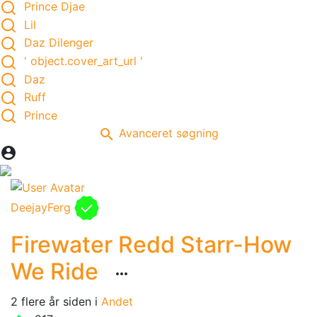
Prince Djae
Lil
Daz Dilenger
' object.cover_art_url '
Daz
Ruff
Prince
Avanceret søgning
DeejayFerg
Firewater Redd Starr-How
We Ride
2 flere år siden
i
Andet