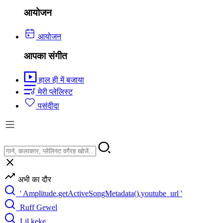
आयोजन
आयोजन
आपका संगीत
हाल ही में बजाया
मेरी प्लेलिस्ट
पसंदीदा
अभी का दौर
' Amplitude.getActiveSongMetadata().youtube_url '
Ruff Gewel
Lil keke