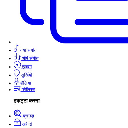
नया संगीत
शीर्ष संगीत
एलबम
सुर्खियों
शैलियां
प्लेलिस्ट
इकट्ठा करना
ब्राउज़
खरीदी