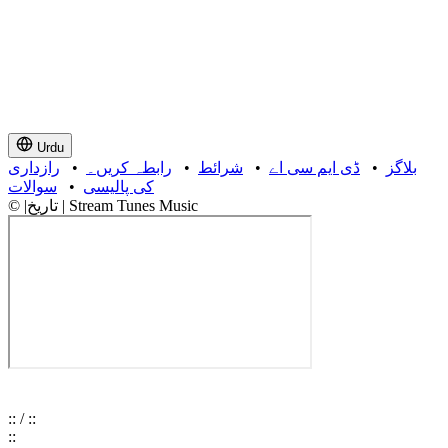
Urdu
بلاگز
•
ڈی ایم سی اے
•
شرائط
•
رابطہ کریں۔
•
رازداری
کی پالیسی
•
سوالات
© |تاریخ | Stream Tunes Music
:
:
/
:
:
:
: