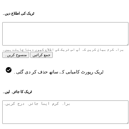
ٹریک کی اطلاع دیں۔
براہ کرم بیان کریں کہ آپ اس ٹریک کی اطلاع کیوں دینا چاہتے ہیں۔
جمع کرائیں
منسوخ کریں۔
ٹریک رپورٹ کامیابی کے ساتھ حذف کر دی گئی۔
ٹریک کا جائزہ لیں۔