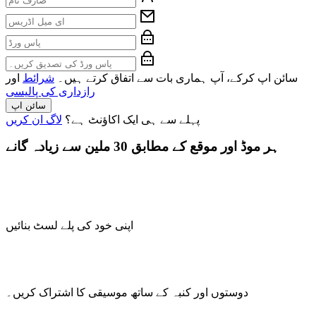
سائن اپ کرکے، آپ ہماری بات سے اتفاق کرتے ہیں۔
شرائط
اور
رازداری کی پالیسی
سائن اپ
پہلے سے ہی ایک اکاؤنٹ ہے؟
لاگ ان کریں
ہر موڈ اور موقع کے مطابق 30 ملین سے زیادہ گانے
اپنی خود کی پلے لسٹ بنائیں
دوستوں اور کنبہ کے ساتھ موسیقی کا اشتراک کریں۔