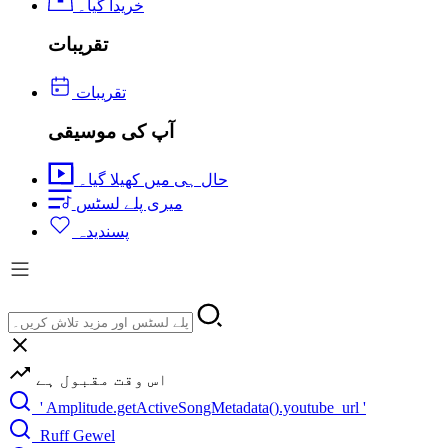
خریدا گیا۔
تقریبات
تقریبات
آپ کی موسیقی
حال ہی میں کھیلا گیا۔
میری پلے لسٹس
پسندیدہ
اس وقت مقبول ہے
' Amplitude.getActiveSongMetadata().youtube_url '
Ruff Gewel