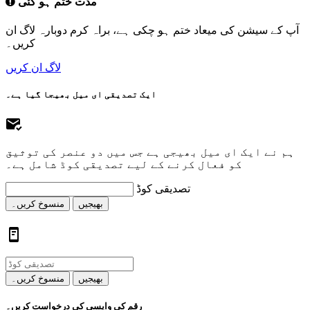
مدت ختم ہو گئی
آپ کے سیشن کی میعاد ختم ہو چکی ہے، براہ کرم دوبارہ لاگ ان
کریں۔
لاگ ان کریں
ایک تصدیقی ای میل بھیجا گیا ہے۔
ہم نے ایک ای میل بھیجی ہے جس میں دو عنصر کی توثیق
کو فعال کرنے کے لیے تصدیقی کوڈ شامل ہے۔
تصدیقی کوڈ
بھیجیں
منسوخ کریں۔
بھیجیں
منسوخ کریں۔
رقم کی واپسی کی درخواست کریں۔