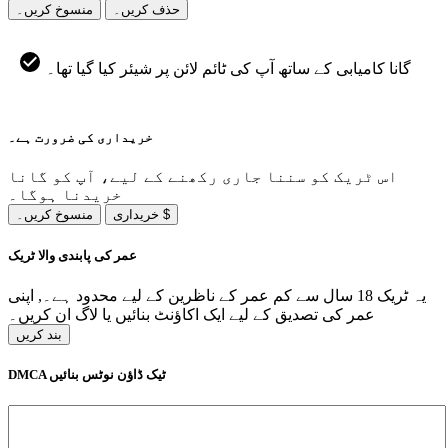
حذف کریں۔
منسوخ کریں۔
گانا کامیابی کے ساتھ آپ کی ٹائم لائن پر شیئر کیا گیا تھا۔
خریداری کی ضرورت ہے۔
اس ٹریک کو سننا جاری رکھنے کے لیے، آپ کو گانا
خریدنا ہوگا۔
خریداری $
منسوخ کریں۔
عمر کی پابندی والا ٹریک
یہ ٹریک 18 سال سے کم عمر کے ناظرین کے لیے محدود ہے۔, اپنی
عمر کی تصدیق کے لیے ایک اکاؤنٹ بنائیں یا لاگ ان کریں۔
بند کریں
DMCA ٹیک ڈاؤن نوٹس بنائیں