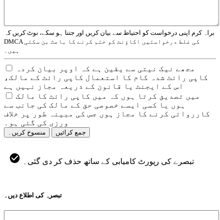
براہ کرم اپنی درخواست کو احتیاط سے بیان کریں اور جتنا ہو سکے، نوٹ کریں کہ
DMCA کی غلط درخواستیں اکاؤنٹ کو ختم کرنے کا باعث بن سکتی
ہیں۔
مجھے نیک نیتی سے یقین ہے کہ اوپر بیان کردہ
کاپی رائٹ شدہ کام کا استعمال کاپی رائٹ کے مالک،
اس کے ایجنٹ یا قانون کے ذریعہ مجاز نہیں ہے
میں تصدیق کرتا ہوں کہ میں کاپی رائٹ کا مالک
ہوں یا کسی ایسے خصوصی حق کے مالک کی جانب سے
کارروائی کرنے کا مجاز ہوں جس کی مبینہ طور پر خلاف
ورزی کی گئی ہو۔
جمع کرائیں
منسوخ کریں۔
تبصرے کی رپورٹ کامیابی کے ساتھ حذف کر دی گئی۔
تبصرہ کی اطلاع دیں۔