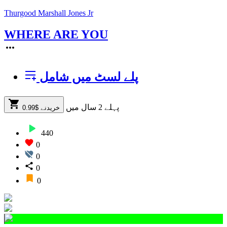
Thurgood Marshall Jones Jr
WHERE ARE YOU
پلے لسٹ میں شامل
پہلے 2 سال
میں
خریدنے $0.99
440
0
0
0
0