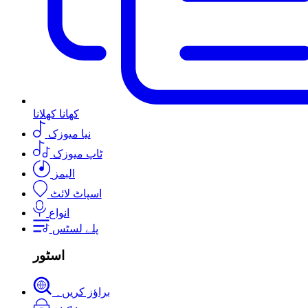
کھانا کھلانا
نیا میوزک
ٹاپ میوزک
البمز
اسپاٹ لائٹ
انواع
پلے لسٹس
اسٹور
براؤز کریں۔