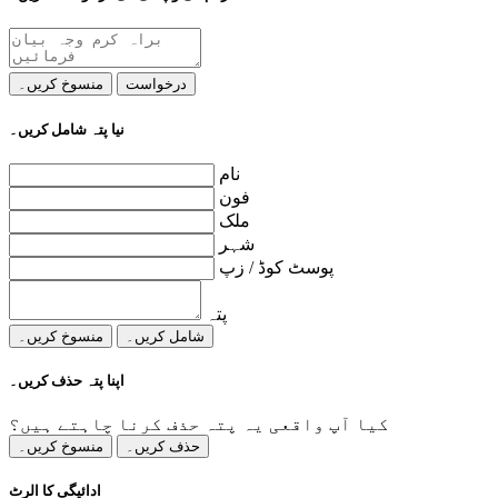
درخواست
منسوخ کریں۔
نیا پتہ شامل کریں۔
نام
فون
ملک
شہر
پوسٹ کوڈ / زپ
پتہ
شامل کریں۔
منسوخ کریں۔
اپنا پتہ حذف کریں۔
کیا آپ واقعی یہ پتہ حذف کرنا چاہتے ہیں؟
حذف کریں۔
منسوخ کریں۔
ادائیگی کا الرٹ