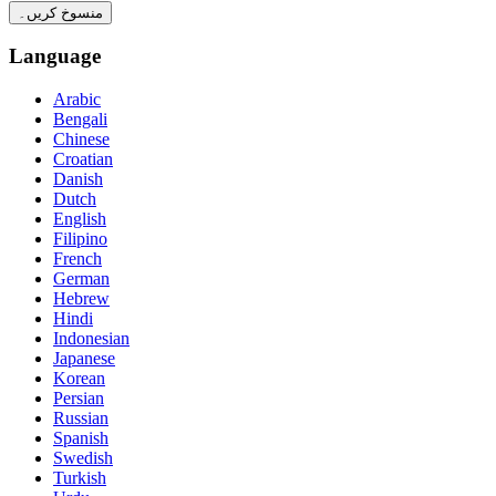
منسوخ کریں۔
Language
Arabic
Bengali
Chinese
Croatian
Danish
Dutch
English
Filipino
French
German
Hebrew
Hindi
Indonesian
Japanese
Korean
Persian
Russian
Spanish
Swedish
Turkish