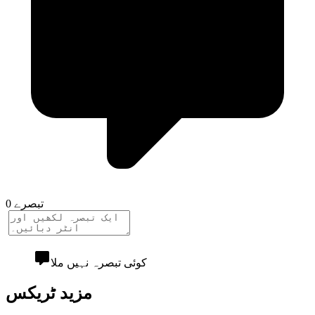
0 تبصرے
کوئی تبصرہ نہیں ملا
مزید ٹریکس