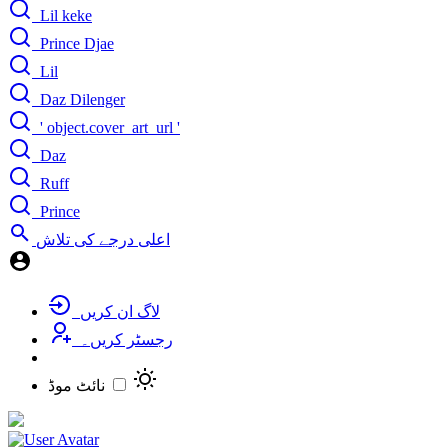
Lil keke
Prince Djae
Lil
Daz Dilenger
' object.cover_art_url '
Daz
Ruff
Prince
اعلی درجے کی تلاش
لاگ ان کریں
رجسٹر کریں۔
نائٹ موڈ