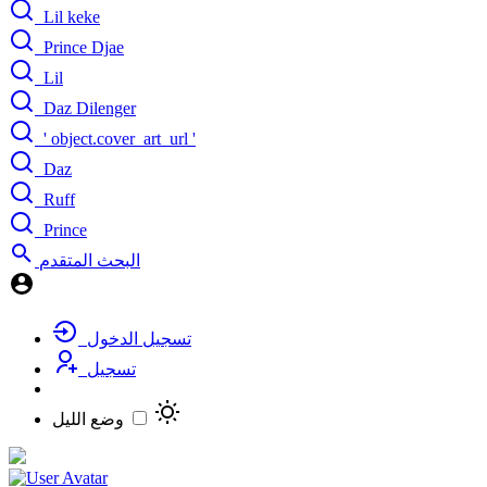
Lil keke
Prince Djae
Lil
Daz Dilenger
' object.cover_art_url '
Daz
Ruff
Prince
البحث المتقدم
تسجيل الدخول
تسجيل
وضع الليل