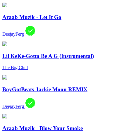
Araab Muzik - Let It Go
DeejayFerg
Lil KeKe-Gotta Be A G (Instrumental)
The Big Chill
BoyGotBeats-Jackie Moon REMIX
DeejayFerg
Araab Muzik - Blow Your Smoke