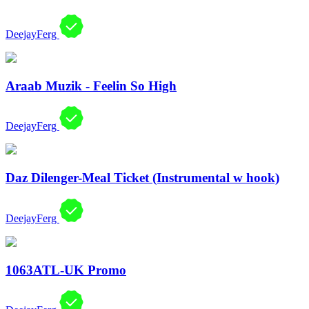
DeejayFerg
Araab Muzik - Feelin So High
DeejayFerg
Daz Dilenger-Meal Ticket (Instrumental w hook)
DeejayFerg
1063ATL-UK Promo