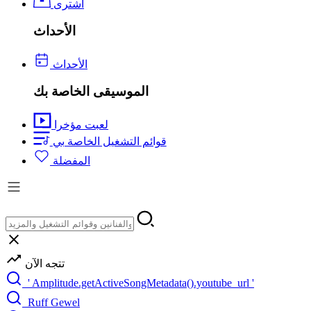
اشترى
الأحداث
الأحداث
الموسيقى الخاصة بك
لعبت مؤخرا
قوائم التشغيل الخاصة بي
المفضلة
تتجه الآن
' Amplitude.getActiveSongMetadata().youtube_url '
Ruff Gewel