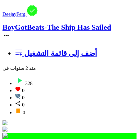
DeejayFerg
BoyGotBeats-The Ship Has Sailed
أضف إلى قائمة التشغيل
منذ 2 سنوات
في
328
0
0
0
0