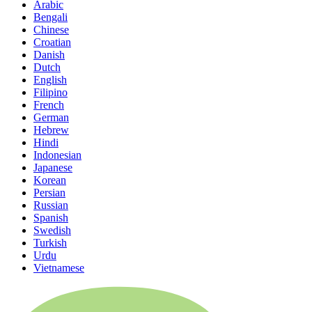
Arabic
Bengali
Chinese
Croatian
Danish
Dutch
English
Filipino
French
German
Hebrew
Hindi
Indonesian
Japanese
Korean
Persian
Russian
Spanish
Swedish
Turkish
Urdu
Vietnamese