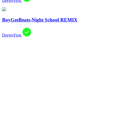
DeejayFerg
BoyGotBeats-Night School REMIX
DeejayFerg