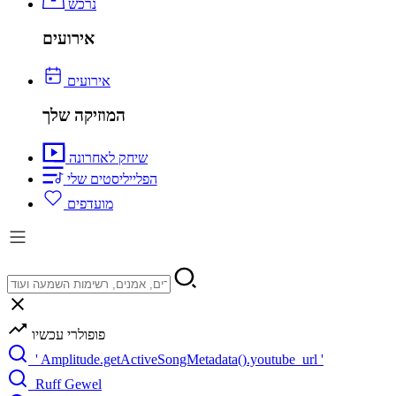
נרכש
אירועים
אירועים
המוזיקה שלך
שיחק לאחרונה
הפלייליסטים שלי
מועדפים
פופולרי עכשיו
' Amplitude.getActiveSongMetadata().youtube_url '
Ruff Gewel