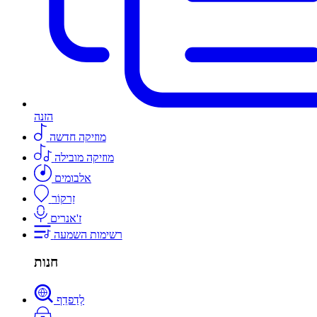
הזנה
מוזיקה חדשה
מוזיקה מובילה
אלבומים
זַרקוֹר
ז'אנרים
רשימות השמעה
חנות
לְדַפדֵף