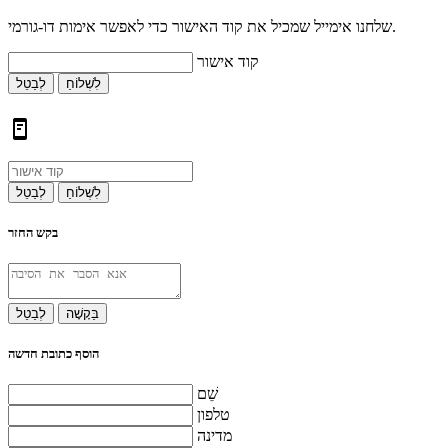
שלחנו אימייל שמכיל את קוד האישור כדי לאפשר אימות דו-גורמי.
קוד אישור
לִשְׁלוֹחַ
לְבַטֵל
לִשְׁלוֹחַ
לְבַטֵל
בקש החזר
בַּקָשָׁה
לְבַטֵל
הוסף כתובת חדשה
שֵׁם
טלפון
מדינה