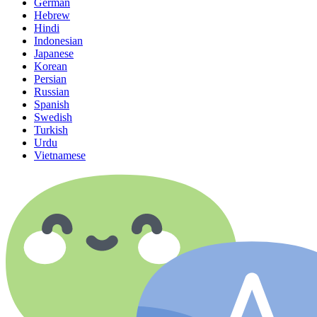
German
Hebrew
Hindi
Indonesian
Japanese
Korean
Persian
Russian
Spanish
Swedish
Turkish
Urdu
Vietnamese