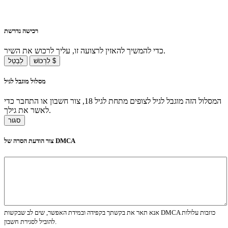
רכישה נדרשת
כדי להמשיך להאזין לרצועה זו, עליך לרכוש את השיר.
לִרְכּוֹשׁ $
לְבַטֵל
מסלול מוגבל לגיל
המסלול הזה מוגבל לגיל לצופים מתחת לגיל 18, צור חשבון או התחבר כדי
לאשר את גילך.
סגור
צור הודעת הסרה של DMCA
אנא תאר את בקשתך בקפידה ובמידת האפשר, שים לב שבקשות DMCA כוזבות עלולות
להוביל לסגירת חשבון.