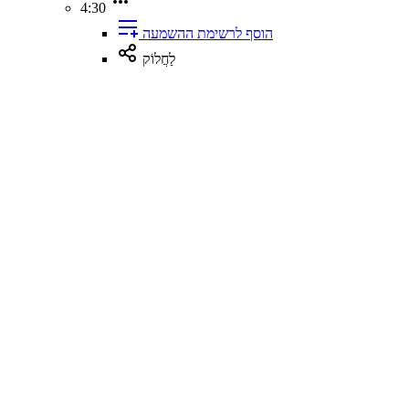
4:30
הוסף לרשימת ההשמעה
לַחֲלוֹק