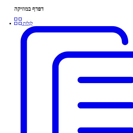
דפדף במוזיקה
לְגַלוֹת