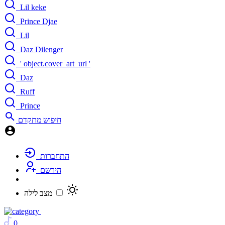
Lil keke
Prince Djae
Lil
Daz Dilenger
' object.cover_art_url '
Daz
Ruff
Prince
חיפוש מתקדם
התחברות
הירשם
מצב לילה
0