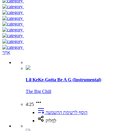
אַחֵר
Lil KeKe-Gotta Be A G (Instrumental)
The Big Chill
4:25
הוסף לרשימת ההשמעה
לַחֲלוֹק