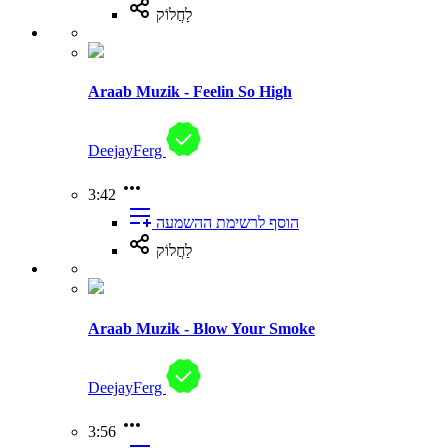
לַחֲלוֹק
Araab Muzik - Feelin So High
DeejayFerg
3:42
הוסף לרשימת ההשמעה
לַחֲלוֹק
Araab Muzik - Blow Your Smoke
DeejayFerg
3:56