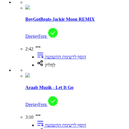
BoyGotBeats-Jackie Moon REMIX
DeejayFerg
2:42
הוסף לרשימת ההשמעה
לַחֲלוֹק
Araab Muzik - Let It Go
DeejayFerg
3:10
הוסף לרשימת ההשמעה