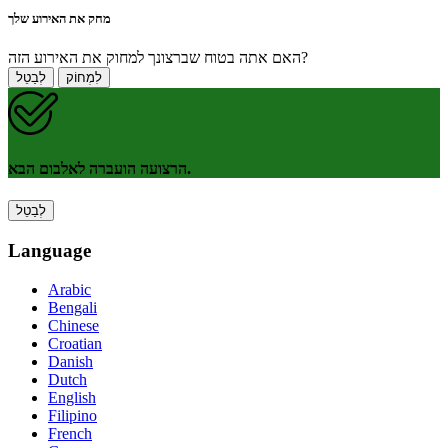
מחק את האירוע שלך
האם אתה בטוח שברצונך למחוק את האירוע הזה?
לִמְחוֹק
לְבַטֵל
הרצועה הועברה לאלבום הבא.
לְבַטֵל
Language
Arabic
Bengali
Chinese
Croatian
Danish
Dutch
English
Filipino
French