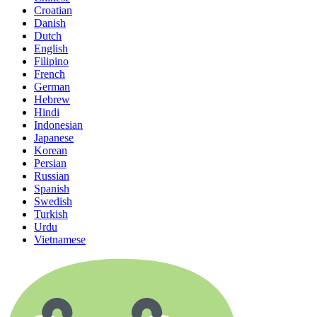
Croatian
Danish
Dutch
English
Filipino
French
German
Hebrew
Hindi
Indonesian
Japanese
Korean
Persian
Russian
Spanish
Swedish
Turkish
Urdu
Vietnamese