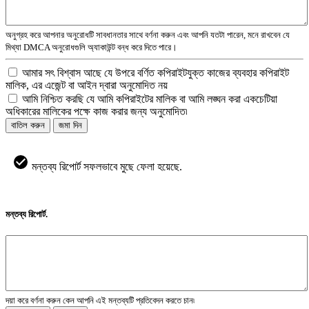
অনুগ্রহ করে আপনার অনুরোধটি সাবধানতার সাথে বর্ণনা করুন এবং আপনি যতটা পারেন, মনে রাখবেন যে
মিথ্যা DMCA অনুরোধগুলি অ্যাকাউন্ট বন্ধ করে দিতে পারে।
আমার সৎ বিশ্বাস আছে যে উপরে বর্ণিত কপিরাইটযুক্ত কাজের ব্যবহার কপিরাইট
মালিক, এর এজেন্ট বা আইন দ্বারা অনুমোদিত নয়
আমি নিশ্চিত করছি যে আমি কপিরাইটের মালিক বা আমি লঙ্ঘন করা একচেটিয়া
অধিকারের মালিকের পক্ষে কাজ করার জন্য অনুমোদিত৷
বাতিল করুন
জমা দিন
মন্তব্য রিপোর্ট সফলভাবে মুছে ফেলা হয়েছে.
মন্তব্য রিপোর্ট.
দয়া করে বর্ণনা করুন কেন আপনি এই মন্তব্যটি প্রতিবেদন করতে চান৷