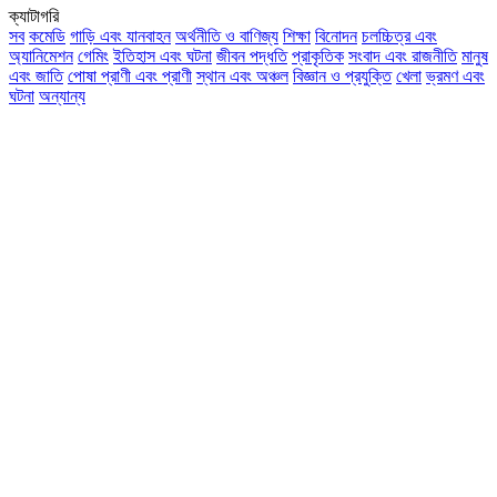
ক্যাটাগরি
সব
কমেডি
গাড়ি এবং যানবাহন
অর্থনীতি ও বাণিজ্য
শিক্ষা
বিনোদন
চলচ্চিত্র এবং
অ্যানিমেশন
গেমিং
ইতিহাস এবং ঘটনা
জীবন পদ্ধতি
প্রাকৃতিক
সংবাদ এবং রাজনীতি
মানুষ
এবং জাতি
পোষা প্রাণী এবং প্রাণী
স্থান এবং অঞ্চল
বিজ্ঞান ও প্রযুক্তি
খেলা
ভ্রমণ এবং
ঘটনা
অন্যান্য