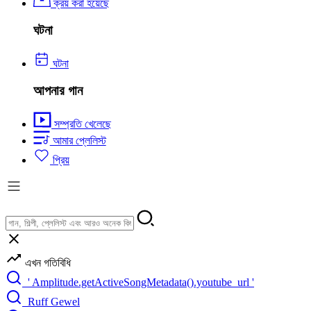
ক্রয় করা হয়েছে
ঘটনা
ঘটনা
আপনার গান
সম্প্রতি খেলেছে
আমার প্লেলিস্ট
প্রিয়
এখন গতিবিধি
' Amplitude.getActiveSongMetadata().youtube_url '
Ruff Gewel