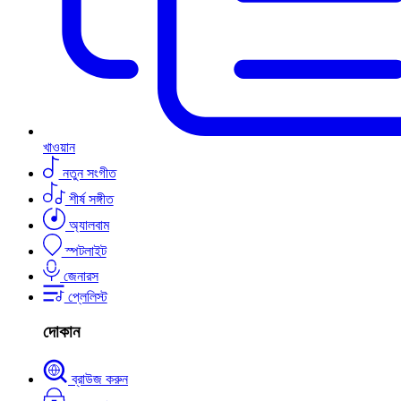
খাওয়ান
নতুন সংগীত
শীর্ষ সঙ্গীত
অ্যালবাম
স্পটলাইট
জেনারস
প্লেলিস্ট
দোকান
ব্রাউজ করুন