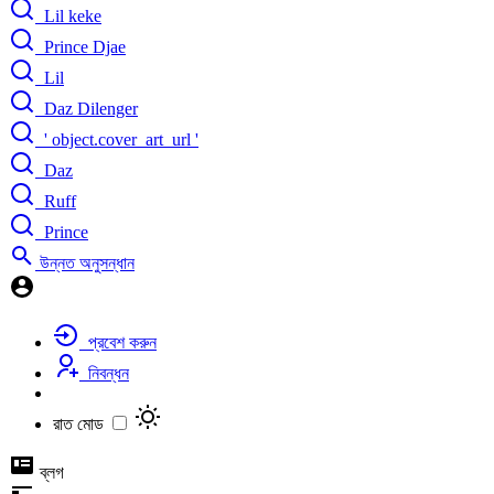
Lil keke
Prince Djae
Lil
Daz Dilenger
' object.cover_art_url '
Daz
Ruff
Prince
উন্নত অনুসন্ধান
প্রবেশ করুন
নিবন্ধন
রাত মোড
ব্লগ