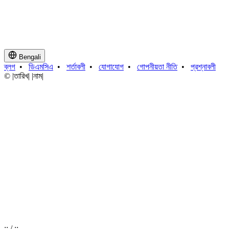
Bengali
ব্লগ
•
ডিএমসিএ
•
শর্তাবলী
•
যোগাযোগ
•
গোপনীয়তা নীতি
•
প্রশ্নাবলী
© |তারিখ| |নাম|
:
:
/
:
: