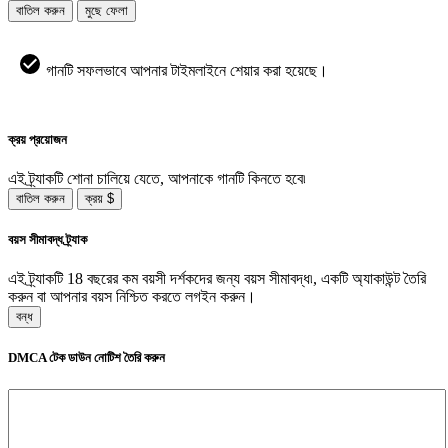
বাতিল করুন
মুছে ফেলা
গানটি সফলভাবে আপনার টাইমলাইনে শেয়ার করা হয়েছে।
ক্রয় প্রয়োজন
এই ট্র্যাকটি শোনা চালিয়ে যেতে, আপনাকে গানটি কিনতে হবে৷
বাতিল করুন
ক্রয় $
বয়স সীমাবদ্ধ ট্র্যাক
এই ট্র্যাকটি 18 বছরের কম বয়সী দর্শকদের জন্য বয়স সীমাবদ্ধ৷, একটি অ্যাকাউন্ট তৈরি
করুন বা আপনার বয়স নিশ্চিত করতে লগইন করুন।
বন্ধ
DMCA টেক ডাউন নোটিশ তৈরি করুন