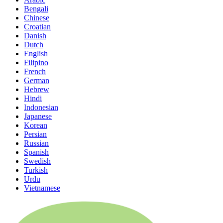
Bengali
Chinese
Croatian
Danish
Dutch
English
Filipino
French
German
Hebrew
Hindi
Indonesian
Japanese
Korean
Persian
Russian
Spanish
Swedish
Turkish
Urdu
Vietnamese