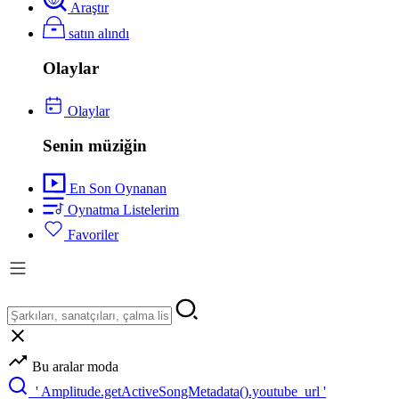
Araştır
satın alındı
Olaylar
Olaylar
Senin müziğin
En Son Oynanan
Oynatma Listelerim
Favoriler
Bu aralar moda
' Amplitude.getActiveSongMetadata().youtube_url '