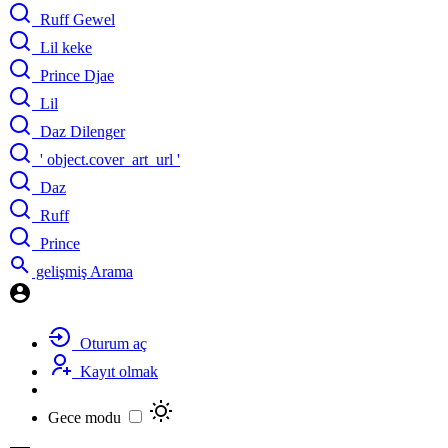
Ruff Gewel
Lil keke
Prince Djae
Lil
Daz Dilenger
' object.cover_art_url '
Daz
Ruff
Prince
gelişmiş Arama
Oturum aç
Kayıt olmak
Gece modu