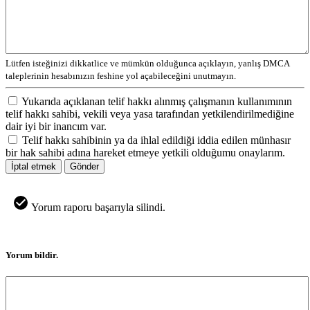
Lütfen isteğinizi dikkatlice ve mümkün olduğunca açıklayın, yanlış DMCA
taleplerinin hesabınızın feshine yol açabileceğini unutmayın.
Yukarıda açıklanan telif hakkı alınmış çalışmanın kullanımının
telif hakkı sahibi, vekili veya yasa tarafından yetkilendirilmediğine
dair iyi bir inancım var.
Telif hakkı sahibinin ya da ihlal edildiği iddia edilen münhasır
bir hak sahibi adına hareket etmeye yetkili olduğumu onaylarım.
İptal etmek
Gönder
Yorum raporu başarıyla silindi.
Yorum bildir.