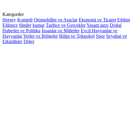
Kategoriler
Herşey
Komedi
Otomobiller ve Araçlar
Ekonomi ve Ticaret
Eğitim
Eğlence
filmler
kumar
Tarihçe ve Gerçekler
Yaşam tarzı
Doğal
Haberler ve Politika
İnsanlar ve Milletler
Evcil Hayvanlar ve
Hayvanlar
Yerler ve Bölgeler
Bilim ve Teknoloji
Spor
Seyahat ve
Etkinlikler
Diğer