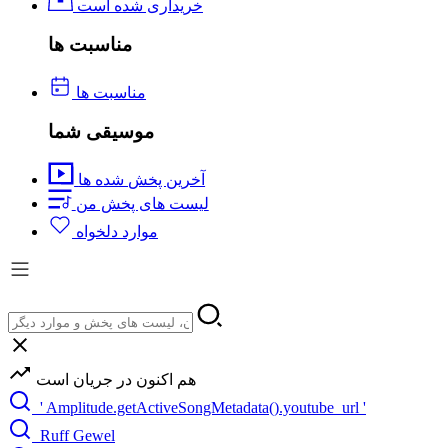
خریداری شده است
مناسبت ها
مناسبت ها
موسیقی شما
آخرین پخش شده ها
لیست های پخش من
موارد دلخواه
هم اکنون در جریان است
' Amplitude.getActiveSongMetadata().youtube_url '
Ruff Gewel