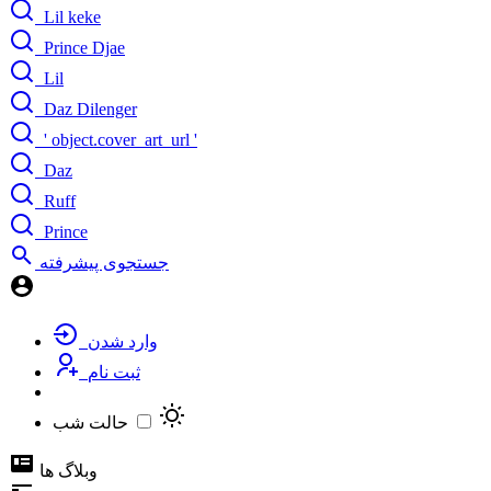
Lil keke
Prince Djae
Lil
Daz Dilenger
' object.cover_art_url '
Daz
Ruff
Prince
جستجوی پیشرفته
وارد شدن
ثبت نام
حالت شب
وبلاگ ها