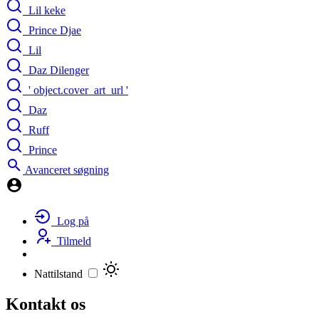
Lil keke
Prince Djae
Lil
Daz Dilenger
' object.cover_art_url '
Daz
Ruff
Prince
Avanceret søgning
Log på
Tilmeld
Nattilstand
Kontakt os