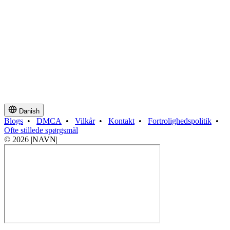
Danish
Blogs
•
DMCA
•
Vilkår
•
Kontakt
•
Fortrolighedspolitik
•
Ofte stillede spørgsmål
© 2026 |NAVN|