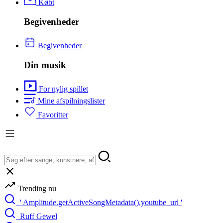
Købt
Begivenheder
Begivenheder
Din musik
For nylig spillet
Mine afspilningslister
Favoritter
Trending nu
' Amplitude.getActiveSongMetadata().youtube_url '
Ruff Gewel