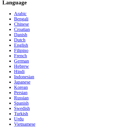
Language
Arabic
Bengali
Chinese
Croatian
Danish
Dutch
English
Filipino
French
German
Hebrew
Hindi
Indonesian
Japanese
Korean
Persian
Russian
Spanish
Swedish
Turkish
Urdu
Vietnamese