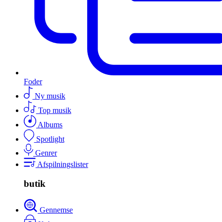
Foder
Ny musik
Top musik
Albums
Spotlight
Genrer
Afspilningslister
butik
Gennemse