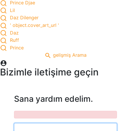
Prince Djae
Lil
Daz Dilenger
' object.cover_art_url '
Daz
Ruff
Prince
gelişmiş Arama
Bizimle iletişime geçin
Sana yardım edelim.