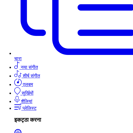
चारा
नया संगीत
शीर्ष संगीत
एलबम
सुर्खियों
शैलियां
प्लेलिस्ट
इकट्ठा करना