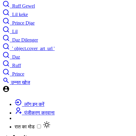
Ruff Gewel
Lil keke
Prince Djae
Lil
Daz Dilenger
' object.cover_art_url '
Daz
Ruff
Prince
उन्नत खोज
लॉग इन करें
पंजीकरण करवाना
रात का मोड