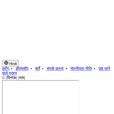
Hindi
ब्लॉग
•
डीएमसीए
•
शर्तें
•
संपर्क करना
•
गोपनीयता नीति
•
पूछे जाने
वाले प्रश्न
© |दिनांक| |नाम|