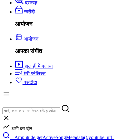
ब्राउज़
खरीदी
आयोजन
आयोजन
आपका संगीत
हाल ही में बजाया
मेरी प्लेलिस्ट
पसंदीदा
अभी का दौर
' Amplitude.getActiveSongMetadata().youtube_url '