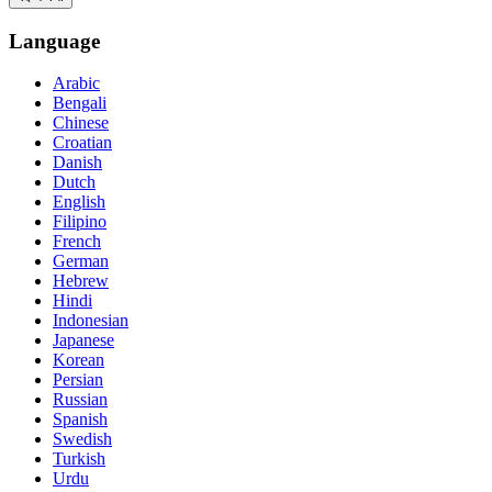
Language
Arabic
Bengali
Chinese
Croatian
Danish
Dutch
English
Filipino
French
German
Hebrew
Hindi
Indonesian
Japanese
Korean
Persian
Russian
Spanish
Swedish
Turkish
Urdu