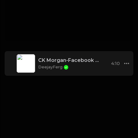
CK Morgan-Facebook Love
4:10
DeejayFerg