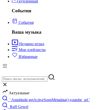
купленный
События
События
Ваша музыка
Недавно играл
Мои плейлисты
Избранные
Актуальные
' Amplitude.getActiveSongMetadata().youtube_url '
Ruff Gewel