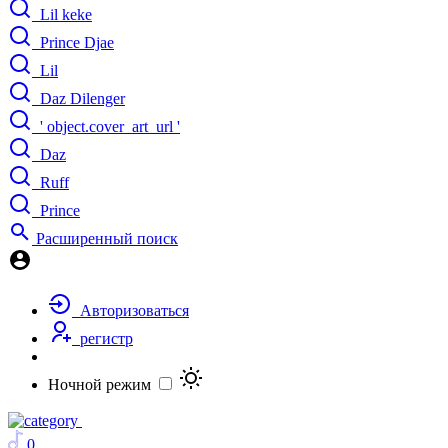
Lil keke
Prince Djae
Lil
Daz Dilenger
' object.cover_art_url '
Daz
Ruff
Prince
Расширенный поиск
Авторизоваться
регистр
Ночной режим
0