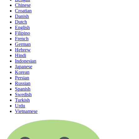
Chinese
Croatian
Danish
Dutch
English
Filipino
French
German
Hebrew
Hindi
Indonesian
Japanese
Korean
Persian
Russian
Spanish
Swedish
Turkish
Urdu
Vietnamese