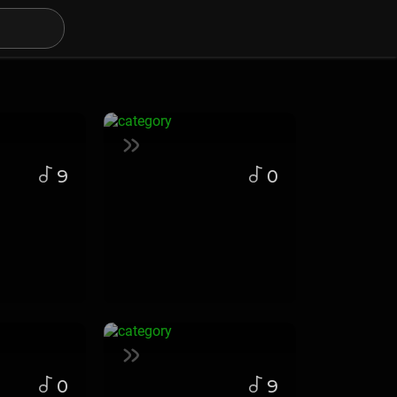
9
0
0
9