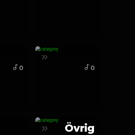
0
0
Övrig