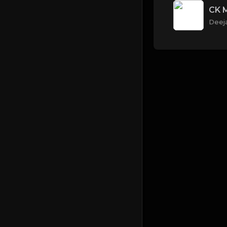
CK 
Deej