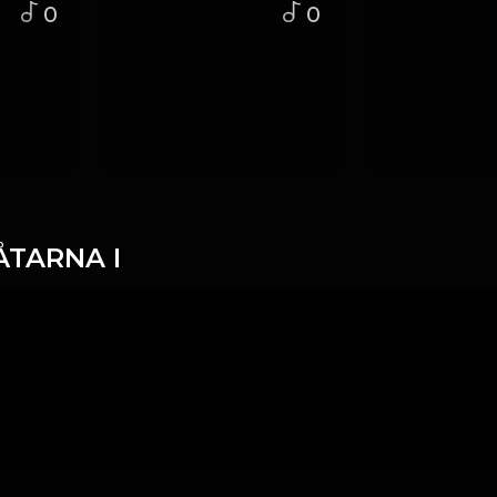
0
0
ÅTARNA I