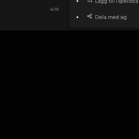
Lägg till i spellista
4:10
Dela med sig