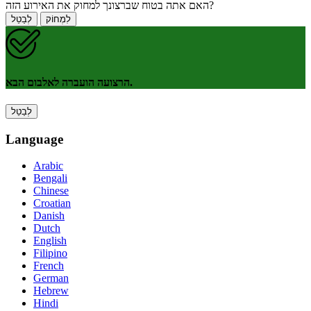
האם אתה בטוח שברצונך למחוק את האירוע הזה?
לִמְחוֹק
לְבַטֵל
הרצועה הועברה לאלבום הבא.
לְבַטֵל
Language
Arabic
Bengali
Chinese
Croatian
Danish
Dutch
English
Filipino
French
German
Hebrew
Hindi