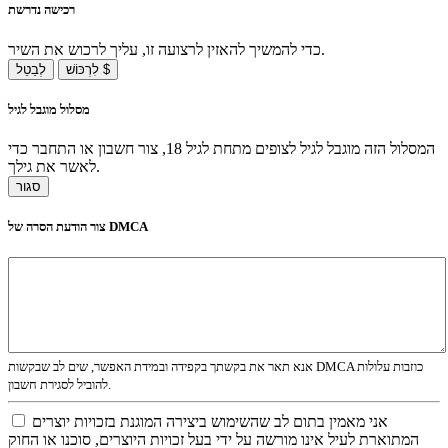
רכישה נדרשת
כדי להמשיך להאזין לרצועה זו, עליך לרכוש את השיר.
לִרְכּוֹשׁ $
לְבַטֵל
מסלול מוגבל לגיל
המסלול הזה מוגבל לגיל לצופים מתחת לגיל 18, צור חשבון או התחבר כדי
לאשר את גילך.
סגור
צור הודעת הסרה של DMCA
אנא תאר את בקשתך בקפידה ובמידת האפשר, שים לב שבקשות DMCA כוזבות עלולות
להוביל לסגירת חשבון.
אני מאמין בתום לב שהשימוש ביצירה המוגנת בזכויות יוצרים
המתוארת לעיל אינו מורשה על ידי בעל זכויות היוצרים, סוכנו או החוק