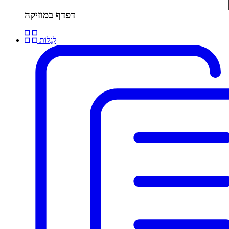
דפדף במוזיקה
לְגַלוֹת