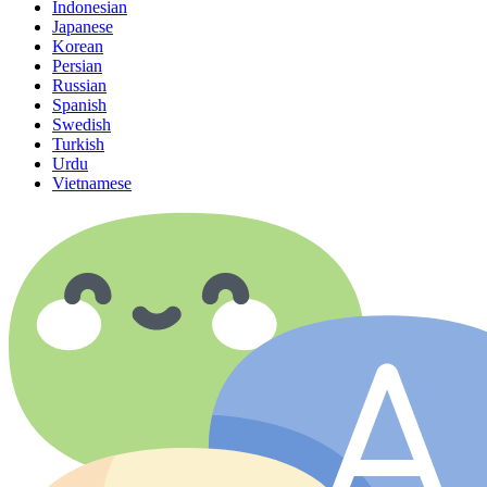
Indonesian
Japanese
Korean
Persian
Russian
Spanish
Swedish
Turkish
Urdu
Vietnamese