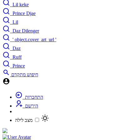
Lil keke
Prince Djae
Lil
Daz Dilenger
' object.cover_art_url '
Daz
Ruff
Prince
חיפוש מתקדם
התחברות
הירשם
מצב לילה