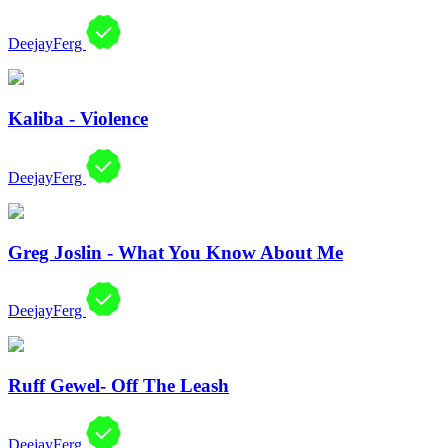
DeejayFerg
Kaliba - Violence
DeejayFerg
Greg Joslin - What You Know About Me
DeejayFerg
Ruff Gewel- Off The Leash
DeejayFerg