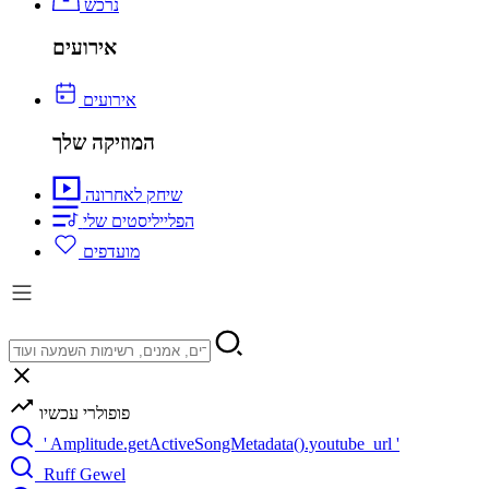
נרכש
אירועים
אירועים
המוזיקה שלך
שיחק לאחרונה
הפלייליסטים שלי
מועדפים
פופולרי עכשיו
' Amplitude.getActiveSongMetadata().youtube_url '
Ruff Gewel