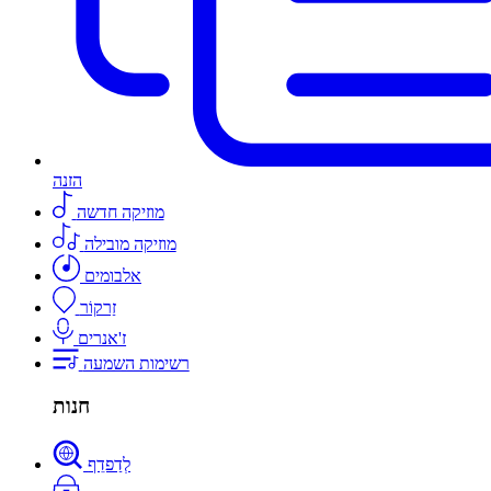
הזנה
מוזיקה חדשה
מוזיקה מובילה
אלבומים
זַרקוֹר
ז'אנרים
רשימות השמעה
חנות
לְדַפדֵף