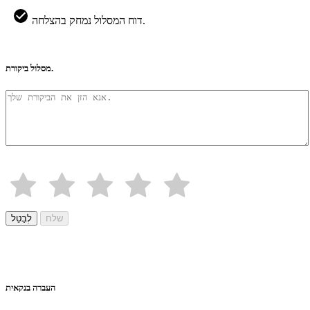
דוח המסלול נמחק בהצלחה.
מסלול ביקורת.
שלח
לְבַטֵל
העברה בנקאית