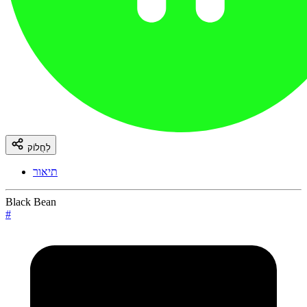
לַחֲלוֹק
תיאור
Black Bean
#