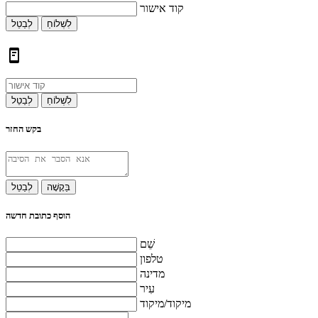
קוד אישור
לִשְׁלוֹחַ
לְבַטֵל
לִשְׁלוֹחַ
לְבַטֵל
בקש החזר
בַּקָשָׁה
לְבַטֵל
הוסף כתובת חדשה
שֵׁם
טלפון
מדינה
עִיר
מיקוד/מיקוד