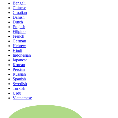
Bengali
Chinese
Croatian
Danish
Dutch
English
Filipino
French
German
Hebrew
Hindi
Indonesian
Japanese
Korean
Persian
Russian
Spanish
Swedish
Turkish
Urdu
Vietnamese