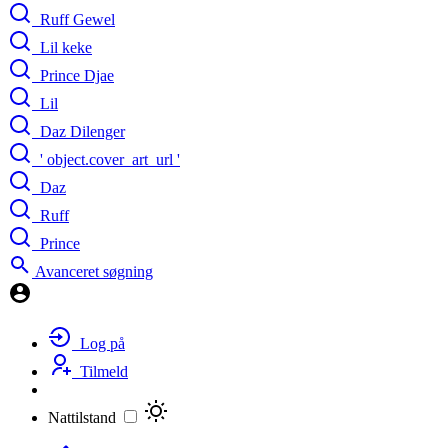
Ruff Gewel
Lil keke
Prince Djae
Lil
Daz Dilenger
' object.cover_art_url '
Daz
Ruff
Prince
Avanceret søgning
Log på
Tilmeld
Nattilstand