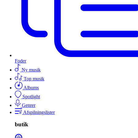
Foder
Ny musik
Top musik
Albums
Spotlight
Genrer
Afspilningslister
butik