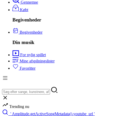
Gennemse
Købt
Begivenheder
Begivenheder
Din musik
For nylig spillet
Mine afspilningslister
Favoritter
Trending nu
' Amplitude.getActiveSongMetadata().youtube_url '