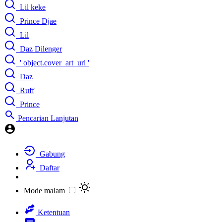
Lil keke
Prince Djae
Lil
Daz Dilenger
' object.cover_art_url '
Daz
Ruff
Prince
Pencarian Lanjutan
Gabung
Daftar
Mode malam
Ketentuan