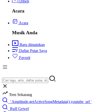
Dibeli
Acara
Acara
Musik Anda
Baru dimainkan
Daftar Putar Saya
Favorit
Tren Sekarang
' Amplitude.getActiveSongMetadata().youtube_url '
Ruff Gewel