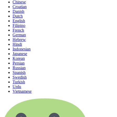
Chinese
Croatian
Danish
Dutch
English
Filipino
French
German
Hebrew
Hindi
Indonesian
Japanese
Korean
Persian
Russian
Spanish
Swedish
Turkish
Urdu
Vietnamese