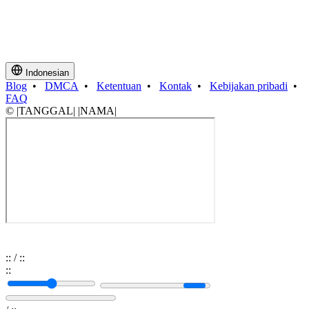
Indonesian
Blog
•
DMCA
•
Ketentuan
•
Kontak
•
Kebijakan pribadi
•
FAQ
© |TANGGAL| |NAMA|
:
:
/
:
:
:
: