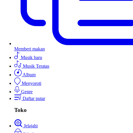
Memberi makan
Musik baru
Musik Teratas
Album
Menyoroti
Genre
Daftar putar
Toko
Jelajahi