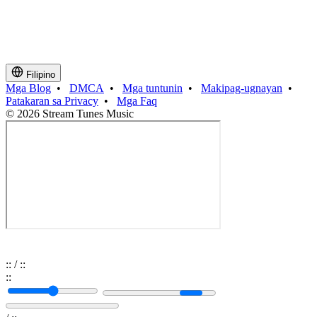
Filipino
Mga Blog
•
DMCA
•
Mga tuntunin
•
Makipag-ugnayan
•
Patakaran sa Privacy
•
Mga Faq
© 2026 Stream Tunes Music
:
:
/
:
:
:
: