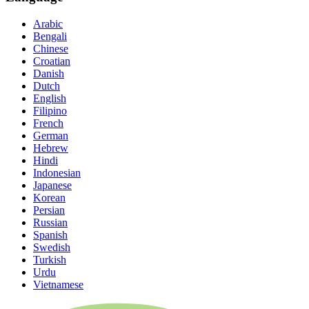
Arabic
Bengali
Chinese
Croatian
Danish
Dutch
English
Filipino
French
German
Hebrew
Hindi
Indonesian
Japanese
Korean
Persian
Russian
Spanish
Swedish
Turkish
Urdu
Vietnamese