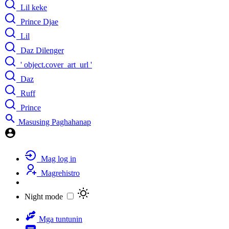
Lil keke
Prince Djae
Lil
Daz Dilenger
' object.cover_art_url '
Daz
Ruff
Prince
Masusing Paghahanap
Mag log in
Magrehistro
Night mode
Mga tuntunin