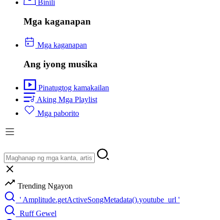
Binili
Mga kaganapan
Mga kaganapan
Ang iyong musika
Pinatugtog kamakailan
Aking Mga Playlist
Mga paborito
Trending Ngayon
' Amplitude.getActiveSongMetadata().youtube_url '
Ruff Gewel