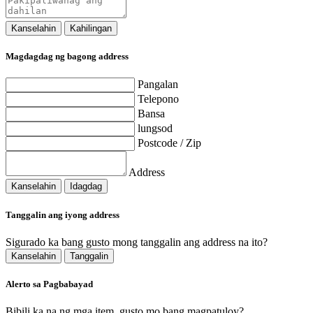
Kanselahin
Kahilingan
Magdagdag ng bagong address
Pangalan
Telepono
Bansa
lungsod
Postcode / Zip
Address
Kanselahin
Idagdag
Tanggalin ang iyong address
Sigurado ka bang gusto mong tanggalin ang address na ito?
Kanselahin
Tanggalin
Alerto sa Pagbabayad
Bibili ka na ng mga item, gusto mo bang magpatuloy?