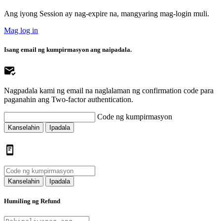
Ang iyong Session ay nag-expire na, mangyaring mag-login muli.
Mag log in
Isang email ng kumpirmasyon ang naipadala.
Nagpadala kami ng email na naglalaman ng confirmation code para
paganahin ang Two-factor authentication.
Code ng kumpirmasyon
Kanselahin
Ipadala
Kanselahin
Ipadala
Humiling ng Refund