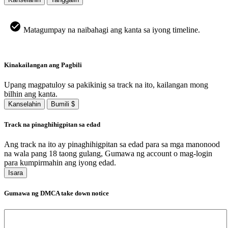
Matagumpay na naibahagi ang kanta sa iyong timeline.
Kinakailangan ang Pagbili
Upang magpatuloy sa pakikinig sa track na ito, kailangan mong
bilhin ang kanta.
Kanselahin
Bumili $
Track na pinaghihigpitan sa edad
Ang track na ito ay pinaghihigpitan sa edad para sa mga manonood
na wala pang 18 taong gulang, Gumawa ng account o mag-login
para kumpirmahin ang iyong edad.
Isara
Gumawa ng DMCA take down notice