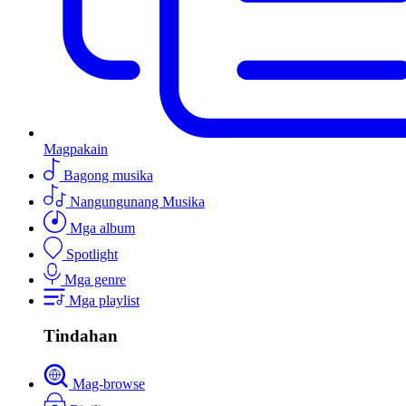
Magpakain
Bagong musika
Nangungunang Musika
Mga album
Spotlight
Mga genre
Mga playlist
Tindahan
Mag-browse