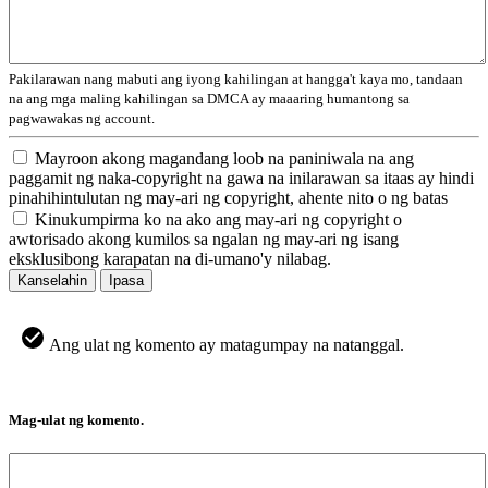
Pakilarawan nang mabuti ang iyong kahilingan at hangga't kaya mo, tandaan
na ang mga maling kahilingan sa DMCA ay maaaring humantong sa
pagwawakas ng account.
Mayroon akong magandang loob na paniniwala na ang
paggamit ng naka-copyright na gawa na inilarawan sa itaas ay hindi
pinahihintulutan ng may-ari ng copyright, ahente nito o ng batas
Kinukumpirma ko na ako ang may-ari ng copyright o
awtorisado akong kumilos sa ngalan ng may-ari ng isang
eksklusibong karapatan na di-umano'y nilabag.
Kanselahin
Ipasa
Ang ulat ng komento ay matagumpay na natanggal.
Mag-ulat ng komento.