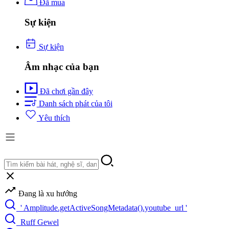
Đã mua
Sự kiện
Sự kiện
Âm nhạc của bạn
Đã chơi gần đây
Danh sách phát của tôi
Yêu thích
Đang là xu hướng
' Amplitude.getActiveSongMetadata().youtube_url '
Ruff Gewel