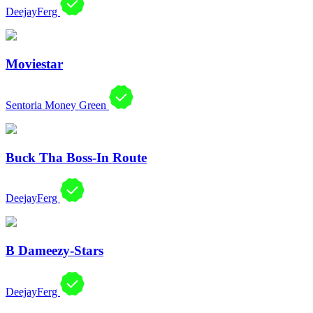
DeejayFerg
Moviestar
Sentoria Money Green
Buck Tha Boss-In Route
DeejayFerg
B Dameezy-Stars
DeejayFerg