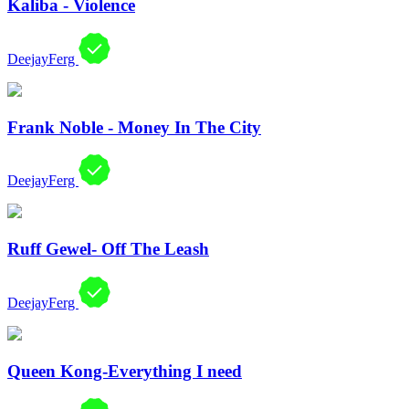
Kaliba - Violence
DeejayFerg
Frank Noble - Money In The City
DeejayFerg
Ruff Gewel- Off The Leash
DeejayFerg
Queen Kong-Everything I need