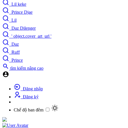
Lil keke
Prince Djae
Lil
Daz Dilenger
' object.cover_art_url '
Daz
Ruff
Prince
tìm kiếm nâng cao
Đăng nhập
Đăng ký
Chế độ ban đêm