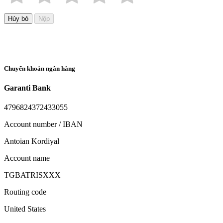
Hủy bỏ
Nộp
Chuyển khoản ngân hàng
Garanti Bank
4796824372433055
Account number / IBAN
Antoian Kordiyal
Account name
TGBATRISXXX
Routing code
United States