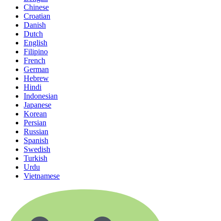
Chinese
Croatian
Danish
Dutch
English
Filipino
French
German
Hebrew
Hindi
Indonesian
Japanese
Korean
Persian
Russian
Spanish
Swedish
Turkish
Urdu
Vietnamese