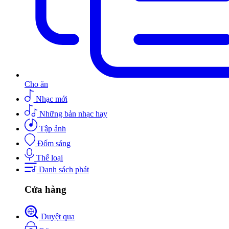
Cho ăn
Nhạc mới
Những bản nhạc hay
Tập ảnh
Đốm sáng
Thể loại
Danh sách phát
Cửa hàng
Duyệt qua