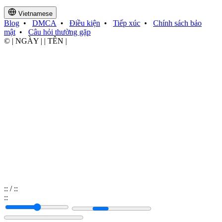
Vietnamese
Blog
•
DMCA
•
Điều kiện
•
Tiếp xúc
•
Chính sách bảo
mật
•
Câu hỏi thường gặp
© | NGÀY | | TÊN |
:
:
/
:
:
:
: