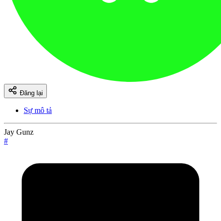
Đăng lại
Sự mô tả
Jay Gunz
#