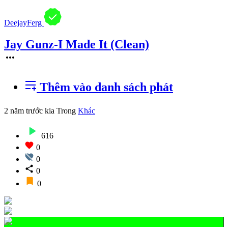
DeejayFerg
Jay Gunz-I Made It (Clean)
Thêm vào danh sách phát
2 năm trước kia
Trong
Khác
616
0
0
0
0