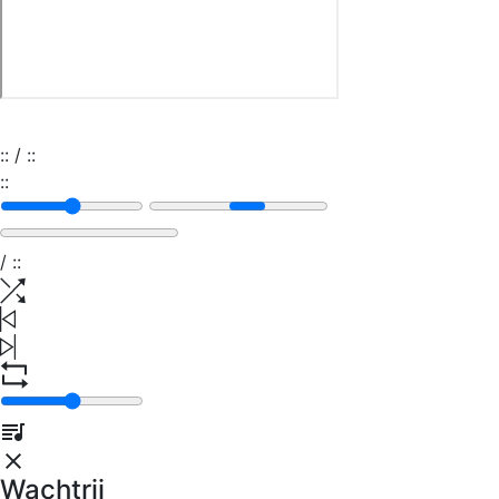
:
:
/
:
:
:
:
/
:
:
Wachtrij