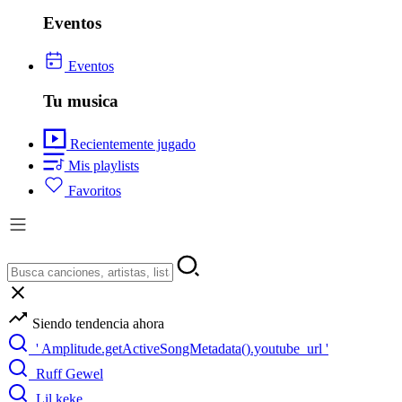
Eventos
Eventos
Tu musica
Recientemente jugado
Mis playlists
Favoritos
Siendo tendencia ahora
' Amplitude.getActiveSongMetadata().youtube_url '
Ruff Gewel
Lil keke