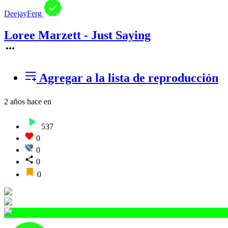
DeejayFerg
Loree Marzett - Just Saying
Agregar a la lista de reproducción
2 años hace
en
537
0
0
0
0