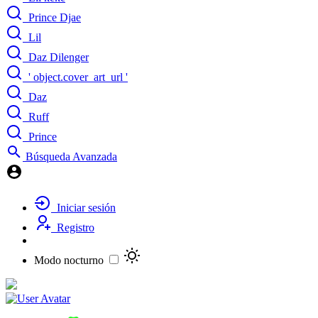
Prince Djae
Lil
Daz Dilenger
' object.cover_art_url '
Daz
Ruff
Prince
Búsqueda Avanzada
Iniciar sesión
Registro
Modo nocturno