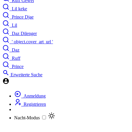
Ruff Gewel
Lil keke
Prince Djae
Lil
Daz Dilenger
' object.cover_art_url '
Daz
Ruff
Prince
Erweiterte Suche
Anmeldung
Registrieren
Nacht-Modus