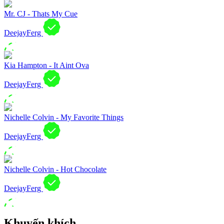
Mr. CJ - Thats My Cue
DeejayFerg
Kia Hampton - It Aint Ova
DeejayFerg
Nichelle Colvin - My Favorite Things
DeejayFerg
Nichelle Colvin - Hot Chocolate
DeejayFerg
Khuyến khích