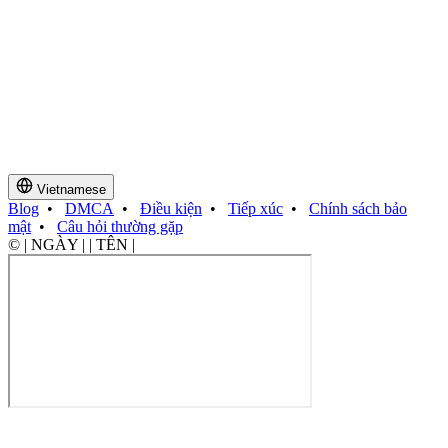
Vietnamese
Blog
•
DMCA
•
Điều kiện
•
Tiếp xúc
•
Chính sách bảo
mật
•
Câu hỏi thường gặp
© | NGÀY | | TÊN |