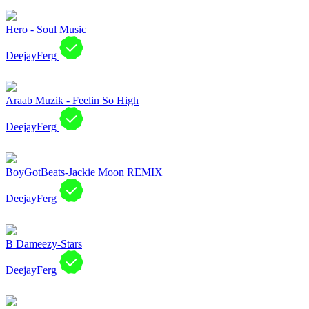
Hero - Soul Music
DeejayFerg
Araab Muzik - Feelin So High
DeejayFerg
BoyGotBeats-Jackie Moon REMIX
DeejayFerg
B Dameezy-Stars
DeejayFerg