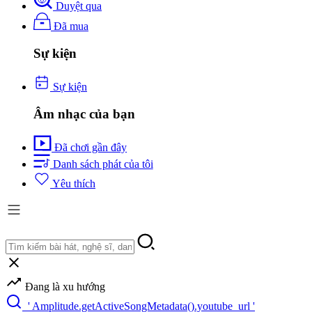
Duyệt qua
Đã mua
Sự kiện
Sự kiện
Âm nhạc của bạn
Đã chơi gần đây
Danh sách phát của tôi
Yêu thích
Đang là xu hướng
' Amplitude.getActiveSongMetadata().youtube_url '