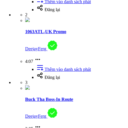
Thêm vào danh sách phát
Đăng lại
2
1063ATL-UK Promo
DeejayFerg
4:07
Thêm vào danh sách phát
Đăng lại
3
Buck Tha Boss-In Route
DeejayFerg