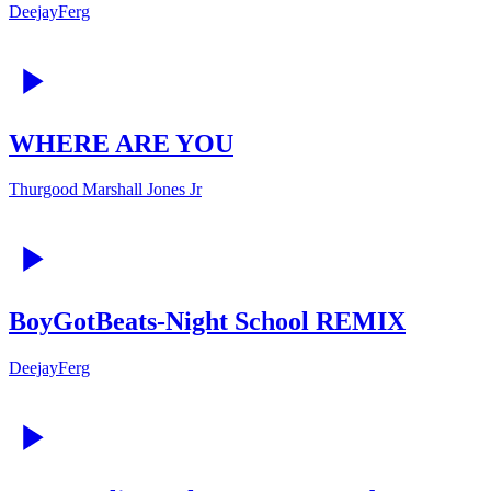
DeejayFerg
WHERE ARE YOU
Thurgood Marshall Jones Jr
BoyGotBeats-Night School REMIX
DeejayFerg