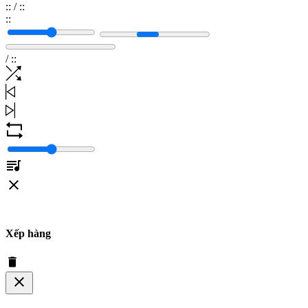
:
:
/
:
:
:
:
/
:
:
Xếp hàng