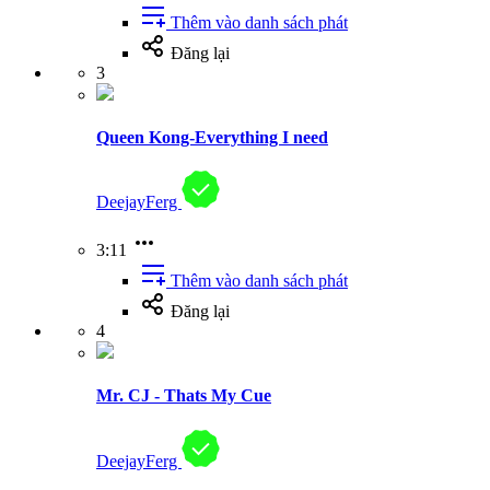
Thêm vào danh sách phát
Đăng lại
3
Queen Kong-Everything I need
DeejayFerg
3:11
Thêm vào danh sách phát
Đăng lại
4
Mr. CJ - Thats My Cue
DeejayFerg