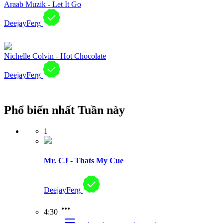
Araab Muzik - Let It Go
DeejayFerg
Nichelle Colvin - Hot Chocolate
DeejayFerg
Phổ biến nhất Tuần này
1
Mr. CJ - Thats My Cue
DeejayFerg
4:30