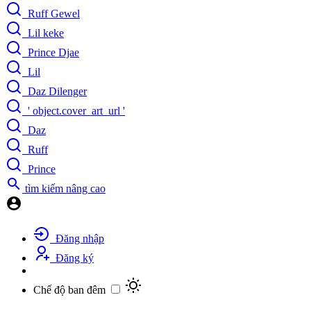
Ruff Gewel
Lil keke
Prince Djae
Lil
Daz Dilenger
' object.cover_art_url '
Daz
Ruff
Prince
tìm kiếm nâng cao
Đăng nhập
Đăng ký
Chế độ ban đêm