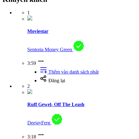
1
Moviestar
Sentoria Money Green
3:59
Thêm vào danh sách phát
Đăng lại
2
Ruff Gewel- Off The Leash
DeejayFerg
3:18