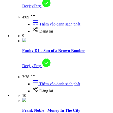
DeejayFerg
4:09
Thêm vào danh sách phát
Đăng lại
9
Funky DL - Son of a Brown Bomber
DeejayFerg
3:38
Thêm vào danh sách phát
Đăng lại
10
Frank Noble - Money In The City