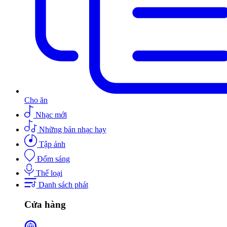
Cho ăn
Nhạc mới
Những bản nhạc hay
Tập ảnh
Đốm sáng
Thể loại
Danh sách phát
Cửa hàng