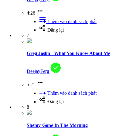
4:26
Thêm vào danh sách phát
Đăng lại
7
Greg Joslin - What You Know About Me
DeejayFerg
5:21
Thêm vào danh sách phát
Đăng lại
8
Shemy-Gone In The Morning