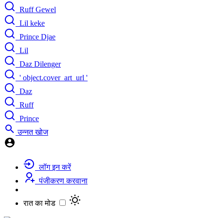
Ruff Gewel
Lil keke
Prince Djae
Lil
Daz Dilenger
' object.cover_art_url '
Daz
Ruff
Prince
उन्नत खोज
लॉग इन करें
पंजीकरण करवाना
रात का मोड