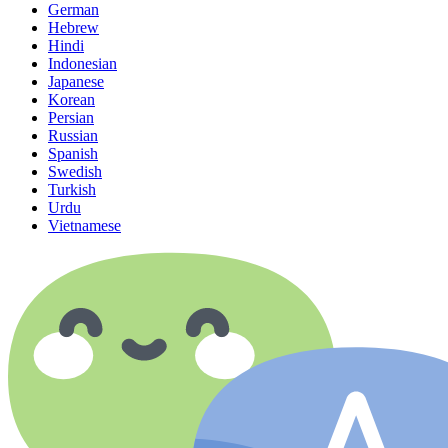
German
Hebrew
Hindi
Indonesian
Japanese
Korean
Persian
Russian
Spanish
Swedish
Turkish
Urdu
Vietnamese