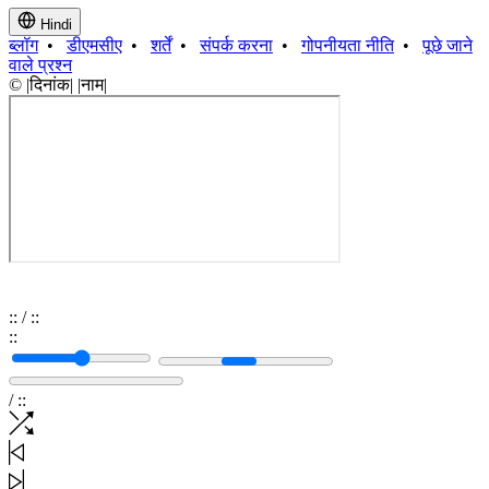
Hindi
ब्लॉग
•
डीएमसीए
•
शर्तें
•
संपर्क करना
•
गोपनीयता नीति
•
पूछे जाने
वाले प्रश्न
© |दिनांक| |नाम|
:
:
/
:
:
:
:
/
:
: