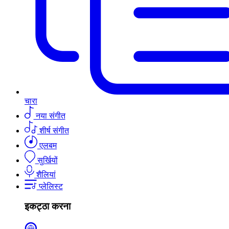
चारा
नया संगीत
शीर्ष संगीत
एलबम
सुर्खियों
शैलियां
प्लेलिस्ट
इकट्ठा करना