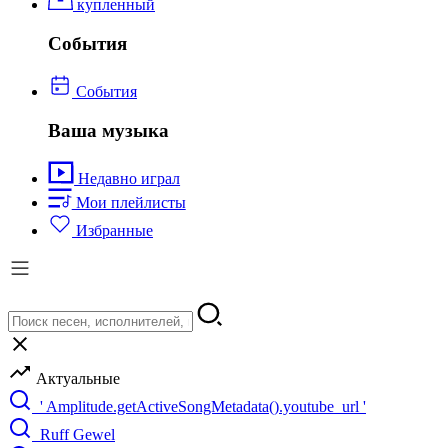
купленный
События
События
Ваша музыка
Недавно играл
Мои плейлисты
Избранные
Актуальные
' Amplitude.getActiveSongMetadata().youtube_url '
Ruff Gewel