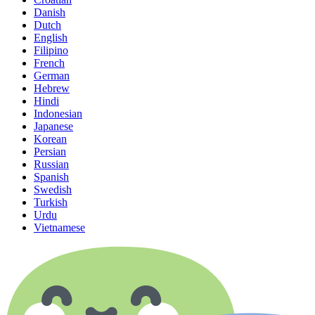
Danish
Dutch
English
Filipino
French
German
Hebrew
Hindi
Indonesian
Japanese
Korean
Persian
Russian
Spanish
Swedish
Turkish
Urdu
Vietnamese