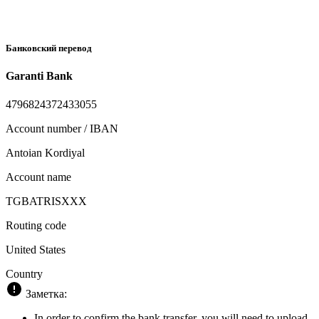
Банковский перевод
Garanti Bank
4796824372433055
Account number / IBAN
Antoian Kordiyal
Account name
TGBATRISXXX
Routing code
United States
Country
Заметка:
In order to confirm the bank transfer, you will need to upload