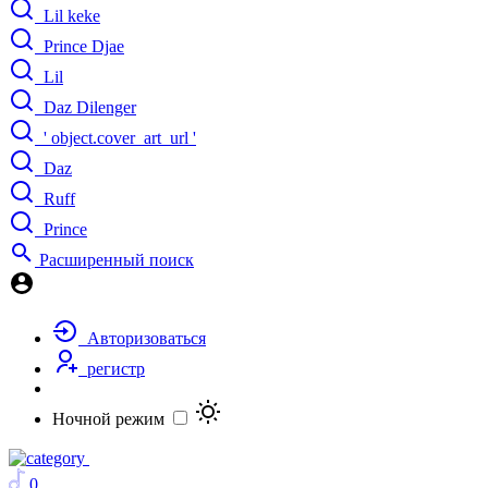
Lil keke
Prince Djae
Lil
Daz Dilenger
' object.cover_art_url '
Daz
Ruff
Prince
Расширенный поиск
Авторизоваться
регистр
Ночной режим
0