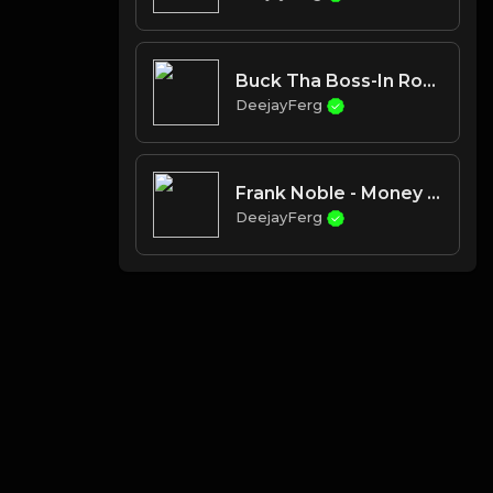
Buck Tha Boss-In Route
DeejayFerg
Frank Noble - Money In The City
DeejayFerg