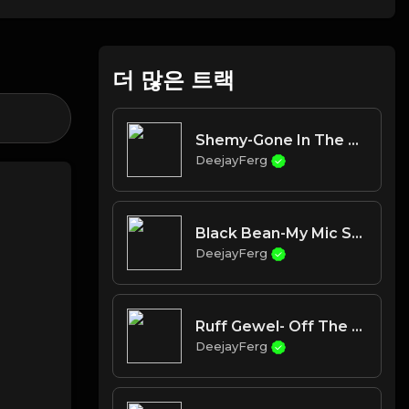
더 많은 트랙
Shemy-Gone In The Morning
DeejayFerg
Black Bean-My Mic Sounds Nice ( feat Kronik)
DeejayFerg
Ruff Gewel- Off The Leash
DeejayFerg