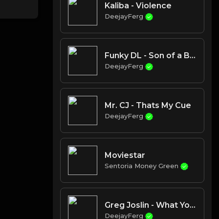
Kaliba - Violence
DeejayFerg
Funky DL - Son of a Brown Bomber
DeejayFerg
Mr. CJ - Thats My Cue
DeejayFerg
Moviestar
Sentoria Money Green
Greg Joslin - What You Know About Me
DeejayFerg