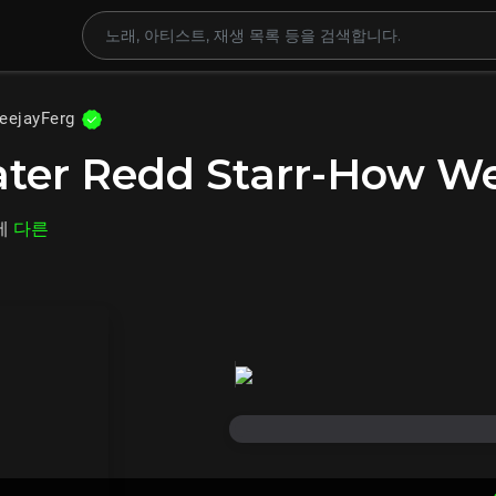
eejayFerg
ater Redd Starr-How W
에
다른