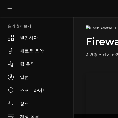
음악 찾아보기
D
발견하다
Firew
새로운 음악
2 연령 ~ 전에
안
탑 뮤직
앨범
스포트라이트
장르
재생 목록