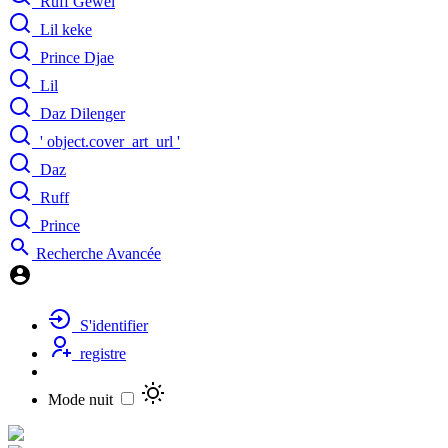
Ruff Gewel
Lil keke
Prince Djae
Lil
Daz Dilenger
' object.cover_art_url '
Daz
Ruff
Prince
Recherche Avancée
S'identifier
registre
Mode nuit