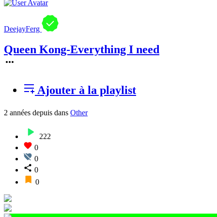
DeejayFerg
Queen Kong-Everything I need
Ajouter à la playlist
2 années depuis
dans
Other
222
0
0
0
0