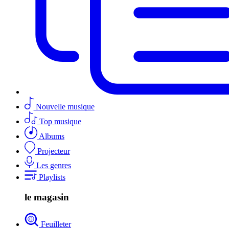
Nouvelle musique
Top musique
Albums
Projecteur
Les genres
Playlists
le magasin
Feuilleter