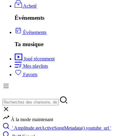
Acheté
Événements
Événements
Ta musique
Joué récemment
Mes playlists
Favoris
À la mode maintenant
' Amplitude.getActiveSongMetadata().youtube_url '