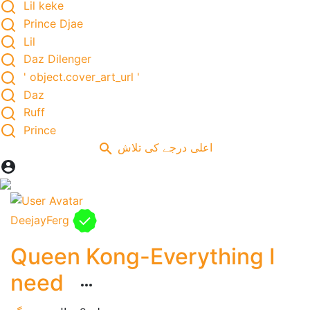
Lil keke
Prince Djae
Lil
Daz Dilenger
' object.cover_art_url '
Daz
Ruff
Prince
اعلی درجے کی تلاش
DeejayFerg
Queen Kong-Everything I
need