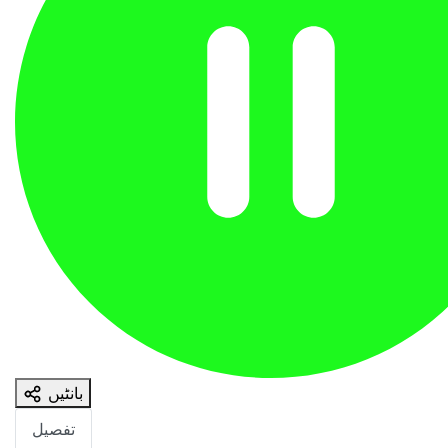
بانٹیں
تفصیل