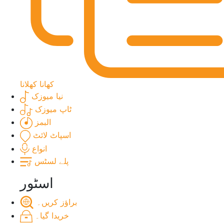
کھانا کھلانا
نیا میوزک
ٹاپ میوزک
البمز
اسپاٹ لائٹ
انواع
پلے لسٹس
اسٹور
براؤز کریں۔
خریدا گیا۔