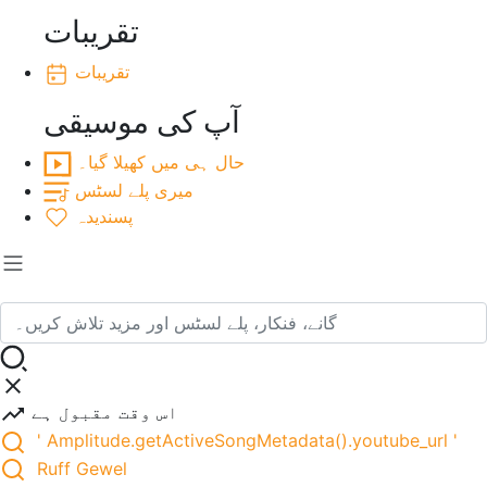
تقریبات
تقریبات
آپ کی موسیقی
حال ہی میں کھیلا گیا۔
میری پلے لسٹس
پسندیدہ
اس وقت مقبول ہے
' Amplitude.getActiveSongMetadata().youtube_url '
Ruff Gewel