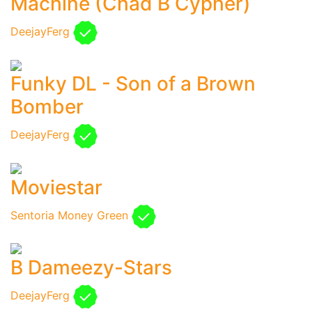
Machine (Chad B Cypher)
DeejayFerg
Funky DL - Son of a Brown
Bomber
DeejayFerg
Moviestar
Sentoria Money Green
B Dameezy-Stars
DeejayFerg