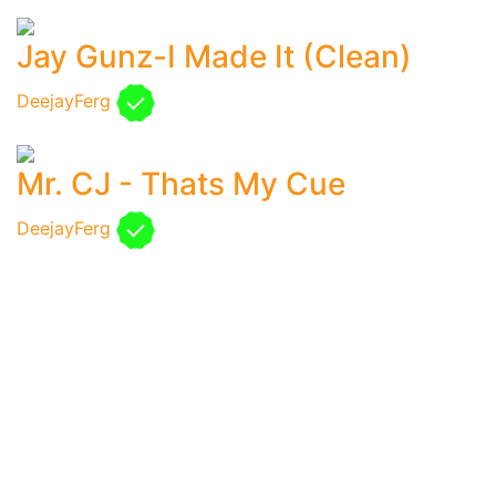
Jay Gunz-I Made It (Clean)
DeejayFerg
Mr. CJ - Thats My Cue
DeejayFerg