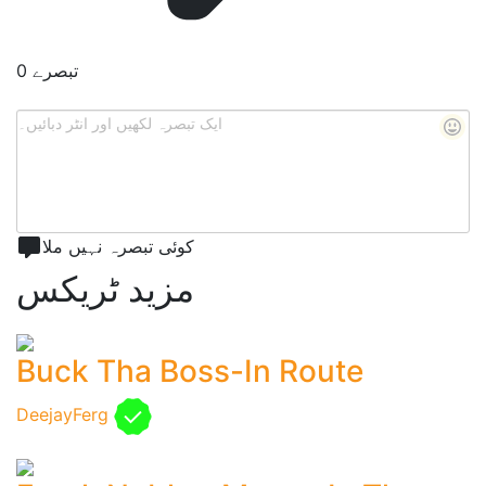
0 تبصرے
کوئی تبصرہ نہیں ملا
مزید ٹریکس
Buck Tha Boss-In Route
DeejayFerg