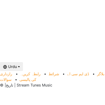
Urdu
رازداری
•
رابطہ کریں۔
•
شرائط
•
ڈی ایم سی اے
•
بلاگز
سوالات
•
کی پالیسی
© |تاریخ | Stream Tunes Music