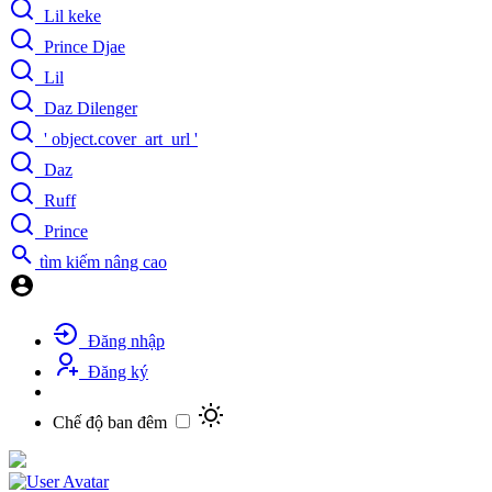
Lil keke
Prince Djae
Lil
Daz Dilenger
' object.cover_art_url '
Daz
Ruff
Prince
tìm kiếm nâng cao
Đăng nhập
Đăng ký
Chế độ ban đêm