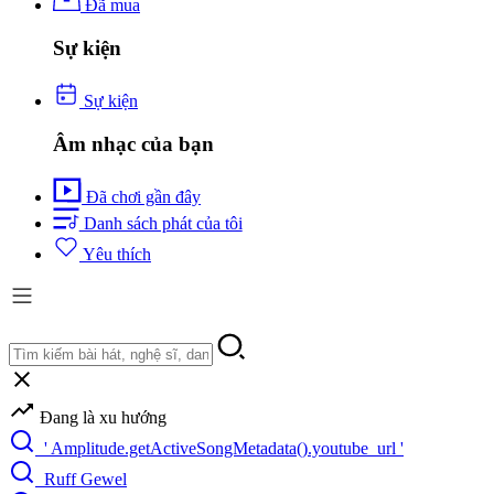
Đã mua
Sự kiện
Sự kiện
Âm nhạc của bạn
Đã chơi gần đây
Danh sách phát của tôi
Yêu thích
Đang là xu hướng
' Amplitude.getActiveSongMetadata().youtube_url '
Ruff Gewel