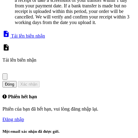
a receipt or take a screenshot of your transfer within 1 day
from your payment date. If a bank transfer is made but no
receipt is uploaded within this period, your order will be
cancelled. We will verify and confirm your receipt within 3
working days from the date you upload it.
Tải lên biên nhận
Tải lên biên nhận
Đóng
Xác nhận
Phiên hết hạn
Phiên của bạn đã hết hạn, vui lòng đăng nhập lại.
Đăng nhập
Một email xác nhận đã được gửi.