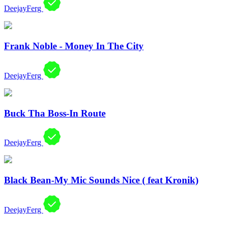
DeejayFerg
Frank Noble - Money In The City
DeejayFerg
Buck Tha Boss-In Route
DeejayFerg
Black Bean-My Mic Sounds Nice ( feat Kronik)
DeejayFerg