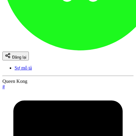
Đăng lại
Sự mô tả
Queen Kong
#