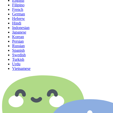
English
Filipino
French
German
Hebrew
Hindi
Indonesian
Japanese
Korean
Persian
Russian
Spanish
Swedish
Turkish
Urdu
Vietnamese