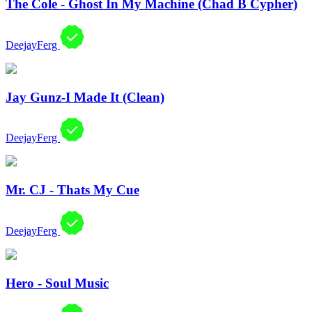
The Cole - Ghost In My Machine (Chad B Cypher)
DeejayFerg
Jay Gunz-I Made It (Clean)
DeejayFerg
Mr. CJ - Thats My Cue
DeejayFerg
Hero - Soul Music