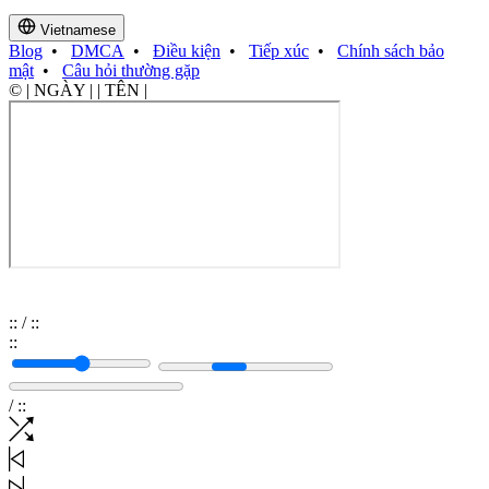
Vietnamese
Blog
•
DMCA
•
Điều kiện
•
Tiếp xúc
•
Chính sách bảo
mật
•
Câu hỏi thường gặp
© | NGÀY | | TÊN |
:
:
/
:
:
:
:
/
:
: