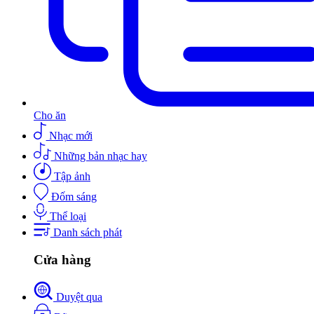
Cho ăn
Nhạc mới
Những bản nhạc hay
Tập ảnh
Đốm sáng
Thể loại
Danh sách phát
Cửa hàng
Duyệt qua