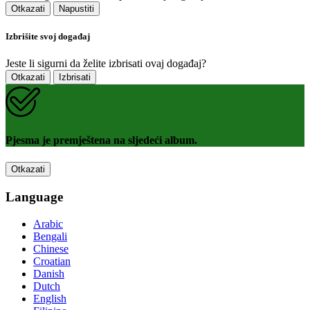
Otkazati
Napustiti
Izbrišite svoj događaj
Jeste li sigurni da želite izbrisati ovaj događaj?
Otkazati
Izbrisati
Pjesma je premještena na sljedeći album.
Otkazati
Language
Arabic
Bengali
Chinese
Croatian
Danish
Dutch
English