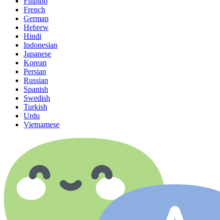
Filipino
French
German
Hebrew
Hindi
Indonesian
Japanese
Korean
Persian
Russian
Spanish
Swedish
Turkish
Urdu
Vietnamese