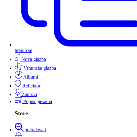
hraniti se
Nova glazba
Vrhunska glazba
Albumi
Reflektor
Žanrovi
Popisi pjesama
Store
pretraživati