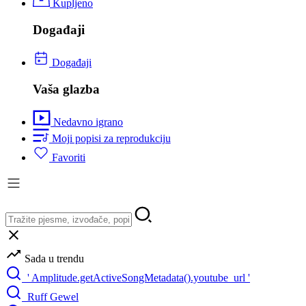
Kupljeno
Događaji
Događaji
Vaša glazba
Nedavno igrano
Moji popisi za reprodukciju
Favoriti
Sada u trendu
' Amplitude.getActiveSongMetadata().youtube_url '
Ruff Gewel