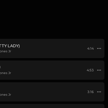
TTY LADY)
4:14
ones Jr
U
4:53
ones Jr
3:16
ones Jr