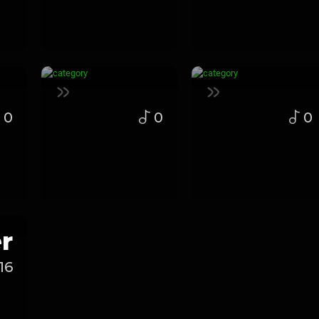
0
0
0
r
16