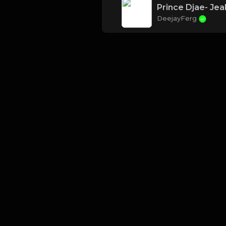
Prince Djae- Jea
DeejayFerg