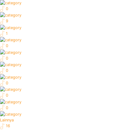
0
9
1
0
0
0
0
0
0
Lainnya
16