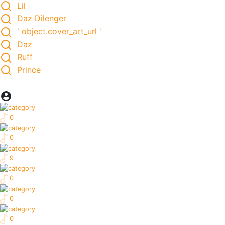
Lil
Daz Dilenger
' object.cover_art_url '
Daz
Ruff
Prince
0
0
9
0
0
0