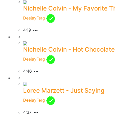
Nichelle Colvin - My Favorite T
DeejayFerg
4:19
Nichelle Colvin - Hot Chocolate
DeejayFerg
4:46
Loree Marzett - Just Saying
DeejayFerg
4:37