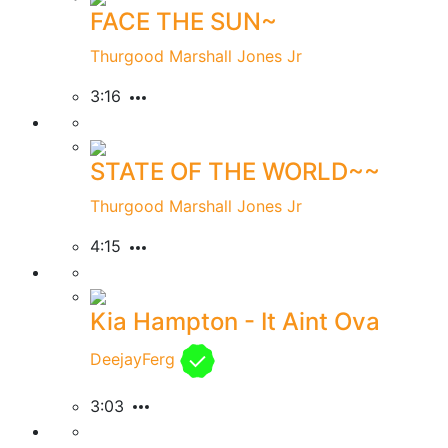
FACE THE SUN~
Thurgood Marshall Jones Jr
3:16
STATE OF THE WORLD~~
Thurgood Marshall Jones Jr
4:15
Kia Hampton - It Aint Ova
DeejayFerg
3:03