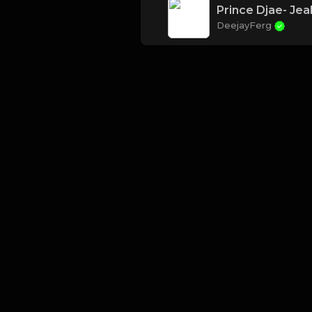
Prince Djae- Jea
DeejayFerg