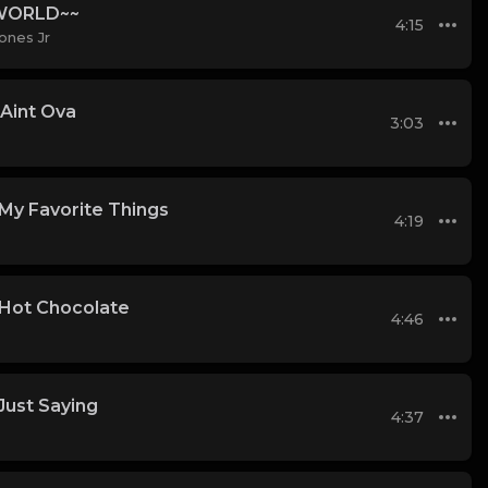
WORLD~~
4:15
ones Jr
 Aint Ova
3:03
- My Favorite Things
4:19
- Hot Chocolate
4:46
Just Saying
4:37