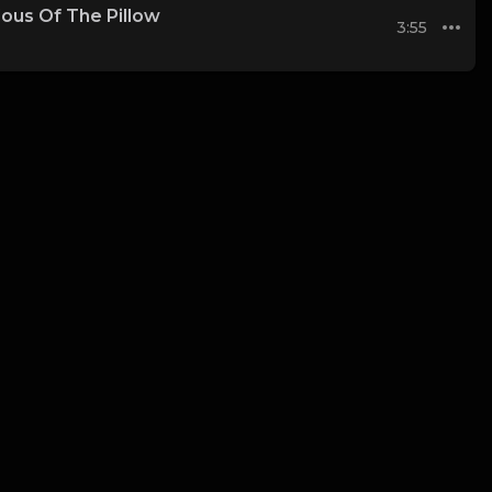
lous Of The Pillow
3:55