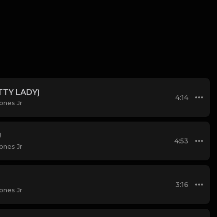
TTY LADY)
4:14
ones Jr
U
4:53
ones Jr
3:16
ones Jr