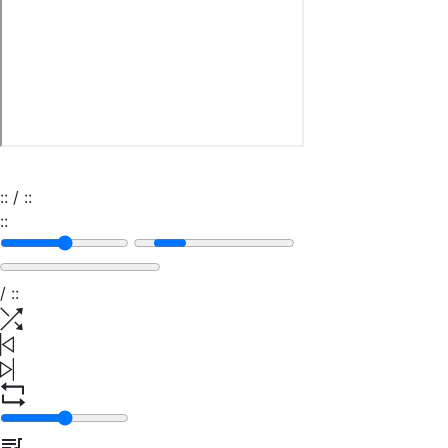
:
:
/
:
:
:
:
/
:
: