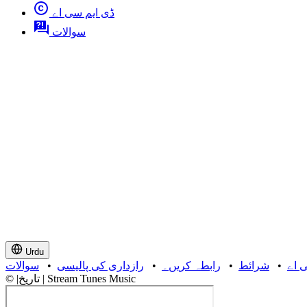
ڈی ایم سی اے
سوالات
Urdu
 اے
•
شرائط
•
رابطہ کریں۔
•
رازداری کی پالیسی
•
سوالات
© |تاریخ | Stream Tunes Music