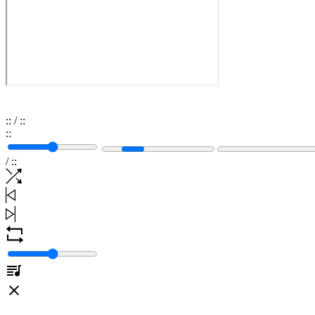
:
:
/
:
:
:
:
/
:
: