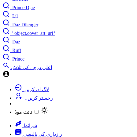
Prince Djae
Lil
Daz Dilenger
' object.cover_art_url '
Daz
Ruff
Prince
اعلی درجے کی تلاش
لاگ ان کریں
رجسٹر کریں۔
نائٹ موڈ
شرائط
رازداری کی پالیسی