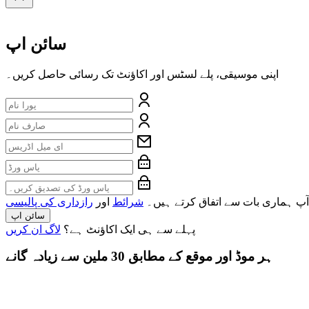
سائن اپ
اپنی موسیقی، پلے لسٹس اور اکاؤنٹ تک رسائی حاصل کریں۔
آپ ہماری بات سے اتفاق کرتے ہیں۔
شرائط
اور
رازداری کی پالیسی
سائن اپ
پہلے سے ہی ایک اکاؤنٹ ہے؟
لاگ ان کریں
ہر موڈ اور موقع کے مطابق 30 ملین سے زیادہ گانے