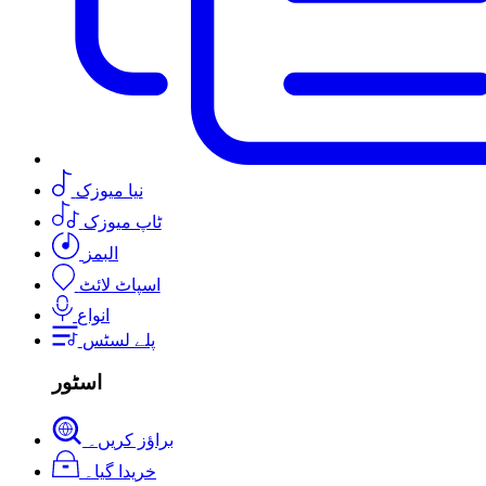
نیا میوزک
ٹاپ میوزک
البمز
اسپاٹ لائٹ
انواع
پلے لسٹس
اسٹور
براؤز کریں۔
خریدا گیا۔