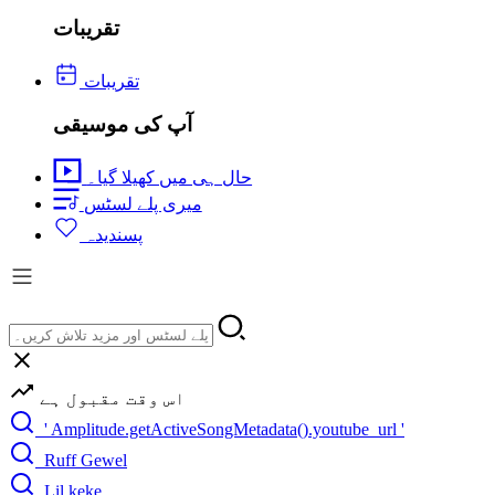
تقریبات
تقریبات
آپ کی موسیقی
حال ہی میں کھیلا گیا۔
میری پلے لسٹس
پسندیدہ
اس وقت مقبول ہے
' Amplitude.getActiveSongMetadata().youtube_url '
Ruff Gewel
Lil keke