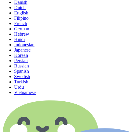
Danish
Dutch
English
Filipino
French
German
Hebrew
Hindi
Indonesian
Japanese
Korean
Persian
Russian
Spanish
Swedish
Turkish
Urdu
Vietnamese