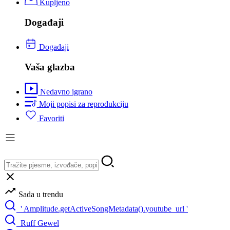
Kupljeno
Događaji
Događaji
Vaša glazba
Nedavno igrano
Moji popisi za reprodukciju
Favoriti
Sada u trendu
' Amplitude.getActiveSongMetadata().youtube_url '
Ruff Gewel