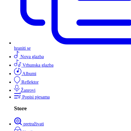
hraniti se
Nova glazba
Vrhunska glazba
Albumi
Reflektor
Žanrovi
Popisi pjesama
Store
pretraživati