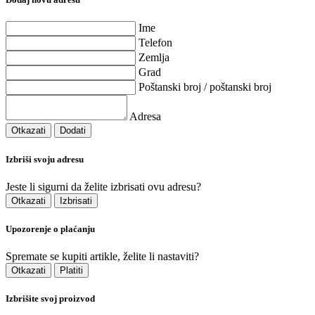
Ime
Telefon
Zemlja
Grad
Poštanski broj / poštanski broj
Adresa
Otkazati
Dodati
Izbriši svoju adresu
Jeste li sigurni da želite izbrisati ovu adresu?
Otkazati
Izbrisati
Upozorenje o plaćanju
Spremate se kupiti artikle, želite li nastaviti?
Otkazati
Platiti
Izbrišite svoj proizvod