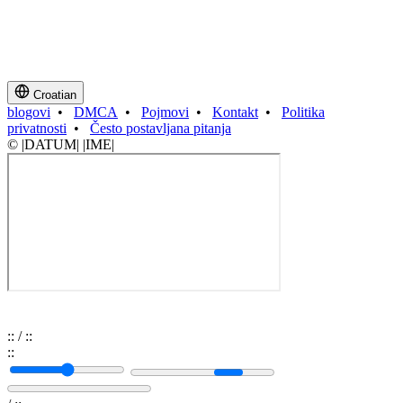
Croatian
blogovi
•
DMCA
•
Pojmovi
•
Kontakt
•
Politika
privatnosti
•
Često postavljana pitanja
© |DATUM| |IME|
:
:
/
:
:
:
: