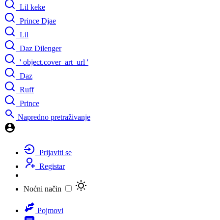
Lil keke
Prince Djae
Lil
Daz Dilenger
' object.cover_art_url '
Daz
Ruff
Prince
Napredno pretraživanje
Prijaviti se
Registar
Noćni način
Pojmovi