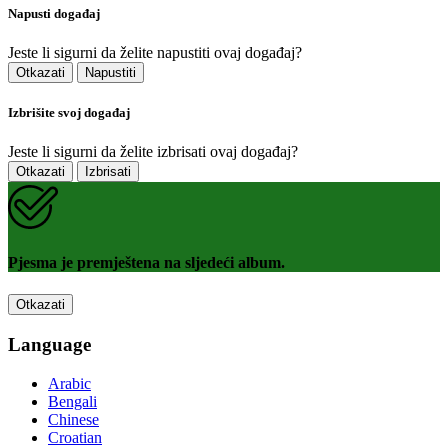
Napusti događaj
Jeste li sigurni da želite napustiti ovaj događaj?
Otkazati
Napustiti
Izbrišite svoj događaj
Jeste li sigurni da želite izbrisati ovaj događaj?
Otkazati
Izbrisati
Pjesma je premještena na sljedeći album.
Otkazati
Language
Arabic
Bengali
Chinese
Croatian