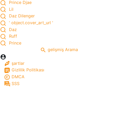
Prince Djae
Lil
Daz Dilenger
' object.cover_art_url '
Daz
Ruff
Prince
gelişmiş Arama
şartlar
Gizlilik Politikası
DMCA
SSS