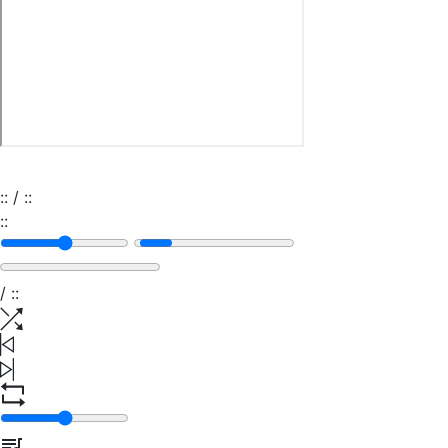
:
:
/
:
:
:
:
/
:
: