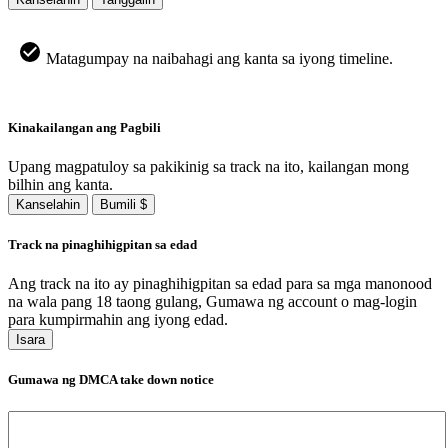
Matagumpay na naibahagi ang kanta sa iyong timeline.
Kinakailangan ang Pagbili
Upang magpatuloy sa pakikinig sa track na ito, kailangan mong
bilhin ang kanta.
Kanselahin
Bumili $
Track na pinaghihigpitan sa edad
Ang track na ito ay pinaghihigpitan sa edad para sa mga manonood
na wala pang 18 taong gulang, Gumawa ng account o mag-login
para kumpirmahin ang iyong edad.
Isara
Gumawa ng DMCA take down notice