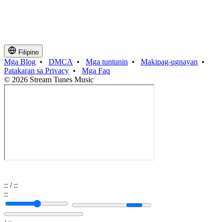
Filipino
Mga Blog
•
DMCA
•
Mga tuntunin
•
Makipag-ugnayan
•
Patakaran sa Privacy
•
Mga Faq
© 2026 Stream Tunes Music
:
:
/
:
:
:
: