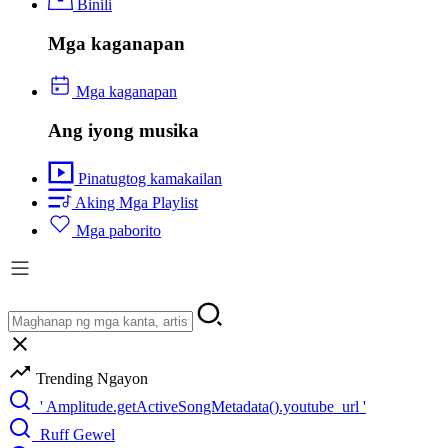
Binili
Mga kaganapan
Mga kaganapan
Ang iyong musika
Pinatugtog kamakailan
Aking Mga Playlist
Mga paborito
Trending Ngayon
' Amplitude.getActiveSongMetadata().youtube_url '
Ruff Gewel