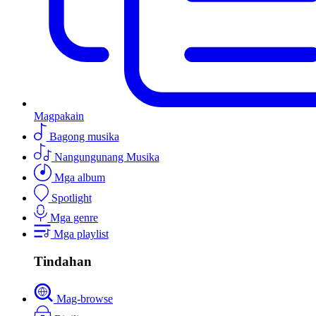
Magpakain
Bagong musika
Nangungunang Musika
Mga album
Spotlight
Mga genre
Mga playlist
Tindahan
Mag-browse