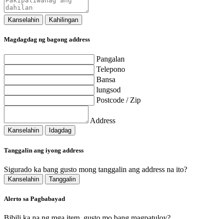
Kanselahin
Kahilingan
Magdagdag ng bagong address
Pangalan
Telepono
Bansa
lungsod
Postcode / Zip
Address
Kanselahin
Idagdag
Tanggalin ang iyong address
Sigurado ka bang gusto mong tanggalin ang address na ito?
Kanselahin
Tanggalin
Alerto sa Pagbabayad
Bibili ka na ng mga item, gusto mo bang magpatuloy?