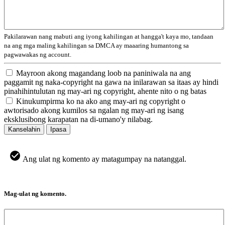
Pakilarawan nang mabuti ang iyong kahilingan at hangga't kaya mo, tandaan
na ang mga maling kahilingan sa DMCA ay maaaring humantong sa
pagwawakas ng account.
Mayroon akong magandang loob na paniniwala na ang
paggamit ng naka-copyright na gawa na inilarawan sa itaas ay hindi
pinahihintulutan ng may-ari ng copyright, ahente nito o ng batas
Kinukumpirma ko na ako ang may-ari ng copyright o
awtorisado akong kumilos sa ngalan ng may-ari ng isang
eksklusibong karapatan na di-umano'y nilabag.
Kanselahin
Ipasa
Ang ulat ng komento ay matagumpay na natanggal.
Mag-ulat ng komento.