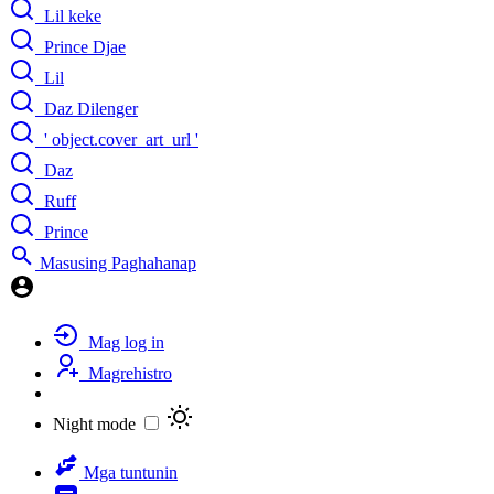
Lil keke
Prince Djae
Lil
Daz Dilenger
' object.cover_art_url '
Daz
Ruff
Prince
Masusing Paghahanap
Mag log in
Magrehistro
Night mode
Mga tuntunin