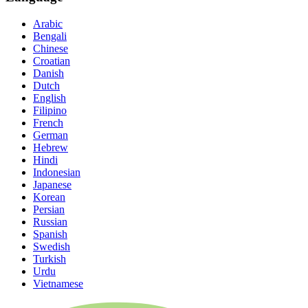
Arabic
Bengali
Chinese
Croatian
Danish
Dutch
English
Filipino
French
German
Hebrew
Hindi
Indonesian
Japanese
Korean
Persian
Russian
Spanish
Swedish
Turkish
Urdu
Vietnamese