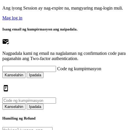
Ang iyong Session ay nag-expire na, mangyaring mag-login muli.
Mag log in
Isang email ng kumpirmasyon ang naipadala.
Nagpadala kami ng email na naglalaman ng confirmation code para
paganahin ang Two-factor authentication.
Code ng kumpirmasyon
Kanselahin
Ipadala
Kanselahin
Ipadala
Humiling ng Refund